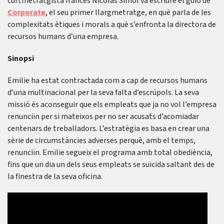
curtmetratgista francès Nicolas Silhol va escriure el guió de
Corporate
, el seu primer llargmetratge, en què parla de les
complexitats ètiques i morals a què s’enfronta la directora de
recursos humans d’una empresa.
Sinopsi
Emilie ha estat contractada com a cap de recursos humans
d’una multinacional per la seva falta d’escrúpols. La seva
missió és aconseguir que els empleats que ja no vol l’empresa
renunciïn per si mateixos per no ser acusats d’acomiadar
centenars de treballadors. L’estratègia es basa en crear una
sèrie de circumstàncies adverses perquè, amb el temps,
renunciïn. Emilie segueix el programa amb total obediència,
fins que un dia un dels seus empleats se suïcida saltant des de
la finestra de la seva oficina.