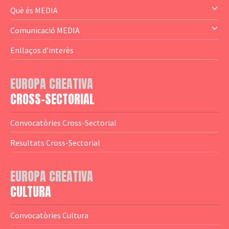
— Audience Cluster
Què és MEDIA
— Altres
— El subprograma MEDIA
Comunicació MEDIA
— Agència Executiva
— Estrenes a Catalunya
Enllaços d’interès
— Adreces MEDIA
— eMEDIAcat
EUROPA CREATIVA
— Logotips
— Notícies
CROSS-SECTORIAL
— Publicacions
Convocatòries Cross-Sectorial
— Guies MEDIA
Resultats Cross-Sectorial
— Altres Guies
— Presentacions
EUROPA CREATIVA
CULTURA
— Estudis
— Anuaris
Convocatòries Cultura
— Catàlegs