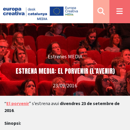
Estrenes MEDIA
ESTRENA MEDIA: EL PORVENIR (L’AVENIR)
23/09/2016
“
El porvenir
” s’estrena avui
divendres 23 de setembre de
2016
.
Sinopsi: