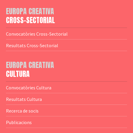
— Adreces MEDIA
— eMEDIAcat
EUROPA CREATIVA
— Logotips
— Notícies
CROSS-SECTORIAL
— Publicacions
Convocatòries Cross-Sectorial
— Guies MEDIA
Resultats Cross-Sectorial
— Altres Guies
— Presentacions
EUROPA CREATIVA
CULTURA
— Estudis
— Anuaris
Convocatòries Cultura
— Catàlegs
Resultats Cultura
— Estadístiques
Recerca de socis
Publicacions