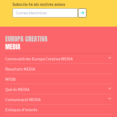
Subscriu-te als nostres avisos
EUROPA CREATIVA
MEDIA
Convocatòries Europa Creativa MEDIA
— Content Cluster
Resultats MEDIA
— Business Cluster
MFDB
— Audience Cluster
Què és MEDIA
— Altres
— El subprograma MEDIA
Comunicació MEDIA
— Agència Executiva
— Estrenes a Catalunya
Enllaços d’interès