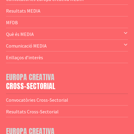
— Content Cluster
Resultats MEDIA
— Business Cluster
MFDB
— Audience Cluster
Què és MEDIA
— Altres
— El subprograma MEDIA
Comunicació MEDIA
— Agència Executiva
— Estrenes a Catalunya
Enllaços d’interès
— Adreces MEDIA
— eMEDIAcat
EUROPA CREATIVA
— Logotips
— Notícies
CROSS-SECTORIAL
— Publicacions
Convocatòries Cross-Sectorial
— Guies MEDIA
Resultats Cross-Sectorial
— Altres Guies
— Presentacions
EUROPA CREATIVA