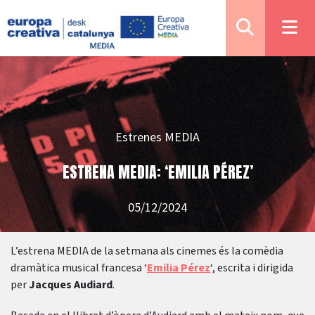
Estrenes MEDIA
ESTRENA MEDIA: ‘EMILIA PÉREZ’
05/12/2024
L’estrena MEDIA de la setmana als cinemes és la comèdia
dramàtica musical francesa ‘
Emilia Pérez
‘, escrita i dirigida
per
Jacques Audiard
.