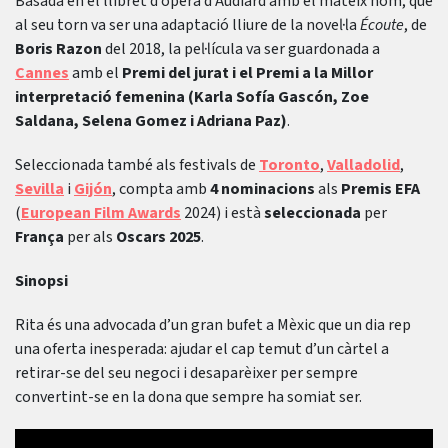
Basada en el llibret d’òpera d’Audiard amb el mateix nom, que
al seu torn va ser una adaptació lliure de la novel·la
Écoute
, de
Boris Razon
del 2018, la pel·lícula va ser guardonada a
Cannes
amb el
Premi del jurat i el Premi a la Millor
interpretació femenina (Karla Sofía Gascón, Zoe
Saldana, Selena Gomez i Adriana Paz)
.
Seleccionada també als festivals de
Toronto
,
Valladolid
,
Sevilla
i
Gijón
, compta amb
4 nominacions
als
Premis EFA
(
European Film Awards
2024) i està
seleccionada
per
França
per als
Oscars 2025
.
Sinopsi
Rita és una advocada d’un gran bufet a Mèxic que un dia rep
una oferta inesperada: ajudar el cap temut d’un càrtel a
retirar-se del seu negoci i desaparèixer per sempre
convertint-se en la dona que sempre ha somiat ser.