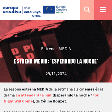
Estrenes MEDIA
ESTRENA MEDIA: ‘ESPERANDO LA NOCHE’
29/11/2024
La segona
estrena MEDIA
de la setmana als
cinemes
és el
drama
En attendant la nuit
(Esperando la noche /
For
Night Will Come
), de
Céline Rouzet
.