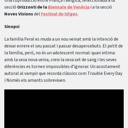
Una coproducció entre França i Bèlgica, seleccionada a la
secció
Orizzonti de la
Biennale de Venècia
i a la secció
Noves Visions
del
Festival de Sitges
.
Sinopsi
La família Feral es muda a un nou veïnat amb la intenció de
deixar enrere el seu passat i passar desapercebuts. El petit de
la família, però, no és un adolescent normal: quan intima
amb la seva nova veïna, creix la seva set de sang i les seves
diferències es tornen impossibles d’ignorar. Un acostament
autoral al vampir que recorda clàssics com Trouble Every Day
i Només els amants sobreviuen.