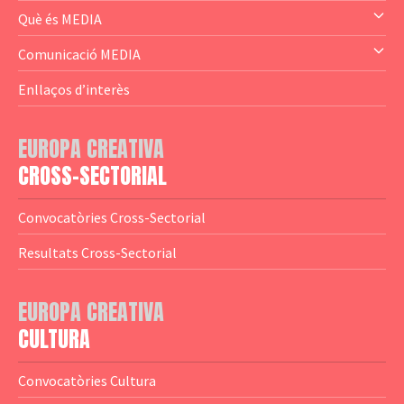
— Audience Cluster
Què és MEDIA
— Altres
— El subprograma MEDIA
Comunicació MEDIA
— Agència Executiva
— Estrenes a Catalunya
Enllaços d’interès
— Adreces MEDIA
— eMEDIAcat
EUROPA CREATIVA
— Logotips
— Notícies
CROSS-SECTORIAL
— Publicacions
Convocatòries Cross-Sectorial
— Guies MEDIA
Resultats Cross-Sectorial
— Altres Guies
— Presentacions
EUROPA CREATIVA
CULTURA
— Estudis
— Anuaris
Convocatòries Cultura