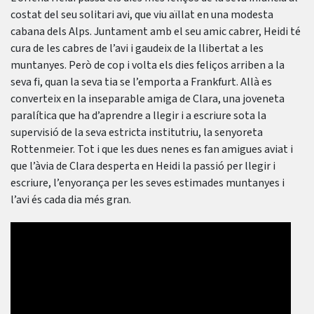
costat del seu solitari avi, que viu aïllat en una modesta
cabana dels Alps. Juntament amb el seu amic cabrer, Heidi té
cura de les cabres de l’avi i gaudeix de la llibertat a les
muntanyes. Però de cop i volta els dies feliços arriben a la
seva fi, quan la seva tia se l’emporta a Frankfurt. Allà es
converteix en la inseparable amiga de Clara, una joveneta
paralítica que ha d’aprendre a llegir i a escriure sota la
supervisió de la seva estricta institutriu, la senyoreta
Rottenmeier. Tot i que les dues nenes es fan amigues aviat i
que l’àvia de Clara desperta en Heidi la passió per llegir i
escriure, l’enyorança per les seves estimades muntanyes i
l’avi és cada dia més gran.