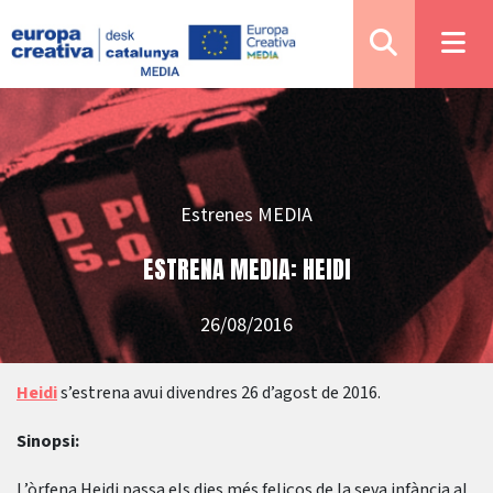
Estrenes MEDIA
ESTRENA MEDIA: HEIDI
26/08/2016
Heidi
s’estrena avui divendres 26 d’agost de 2016.
Sinopsi:
L’òrfena Heidi passa els dies més feliços de la seva infància al