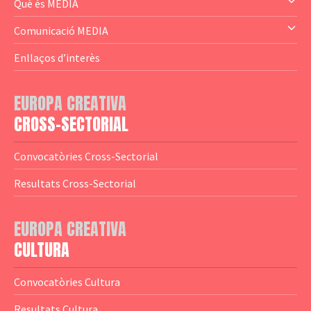
— Audience Cluster
Què és MEDIA
— Altres
— El subprograma MEDIA
Comunicació MEDIA
— Agència Executiva
— Estrenes a Catalunya
Enllaços d’interès
— Adreces MEDIA
— eMEDIAcat
EUROPA CREATIVA
— Logotips
— Notícies
CROSS-SECTORIAL
— Publicacions
Convocatòries Cross-Sectorial
— Guies MEDIA
Resultats Cross-Sectorial
— Altres Guies
— Presentacions
EUROPA CREATIVA
CULTURA
— Estudis
— Anuaris
Convocatòries Cultura
— Catàlegs
Resultats Cultura