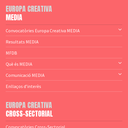
EUROPA CREATIVA
MEDIA
Convocatòries Europa Creativa MEDIA
— Content Cluster
Resultats MEDIA
— Business Cluster
MFDB
— Audience Cluster
Què és MEDIA
— Altres
— El subprograma MEDIA
Comunicació MEDIA
— Agència Executiva
— Estrenes a Catalunya
Enllaços d’interès
— Adreces MEDIA
— eMEDIAcat
EUROPA CREATIVA
— Logotips
— Notícies
CROSS-SECTORIAL
— Publicacions
Convocatòries Cross-Sectorial