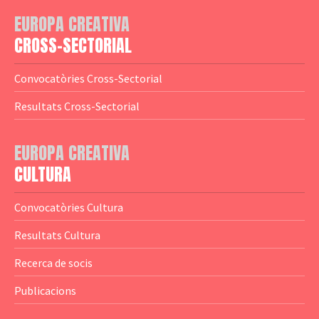
— Adreces MEDIA
— eMEDIAcat
EUROPA CREATIVA
— Logotips
— Notícies
CROSS-SECTORIAL
— Publicacions
Convocatòries Cross-Sectorial
— Guies MEDIA
Resultats Cross-Sectorial
— Altres Guies
— Presentacions
EUROPA CREATIVA
CULTURA
— Estudis
— Anuaris
Convocatòries Cultura
— Catàlegs
Resultats Cultura
— Estadístiques
Recerca de socis
Publicacions