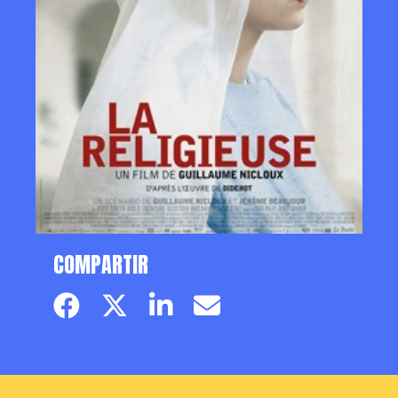
COMPARTIR
Facebook page
Twitter page
Linkedin
Email