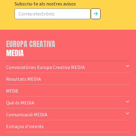
Subscriu-te als nostres avisos
EUROPA CREATIVA
MEDIA
Convocatòries Europa Creativa MEDIA
— Content Cluster
Resultats MEDIA
— Business Cluster
MFDB
— Audience Cluster
Què és MEDIA
— Altres
— El subprograma MEDIA
Comunicació MEDIA
— Agència Executiva
— Estrenes a Catalunya
Enllaços d’interès