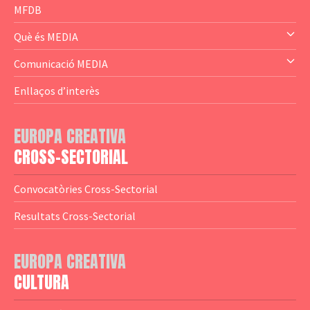
— Business Cluster
MFDB
— Audience Cluster
Què és MEDIA
— Altres
— El subprograma MEDIA
Comunicació MEDIA
— Agència Executiva
— Estrenes a Catalunya
Enllaços d’interès
— Adreces MEDIA
— eMEDIAcat
EUROPA CREATIVA
— Logotips
— Notícies
CROSS-SECTORIAL
— Publicacions
Convocatòries Cross-Sectorial
— Guies MEDIA
Resultats Cross-Sectorial
— Altres Guies
— Presentacions
EUROPA CREATIVA
CULTURA
— Estudis
— Anuaris