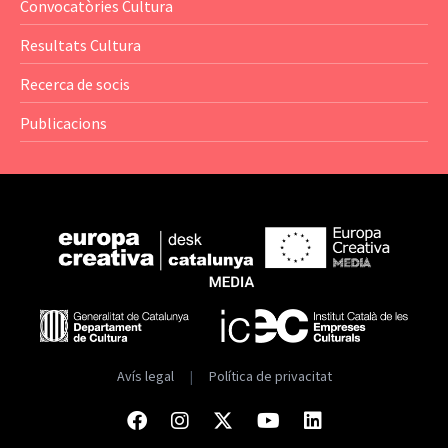
Convocatòries Cultura
— Catàlegs
Resultats Cultura
— Estadístiques
Recerca de socis
Publicacions
Avís legal
|
Política de privacitat
Facebook
Instagram
Twitter
Youtube
Linkedin