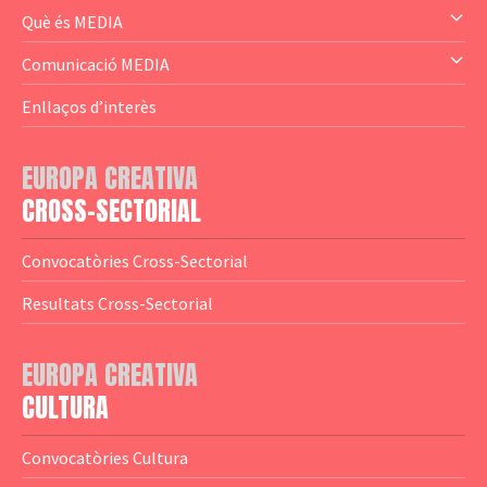
— Audience Cluster
Què és MEDIA
— Altres
— El subprograma MEDIA
Comunicació MEDIA
— Agència Executiva
— Estrenes a Catalunya
Enllaços d’interès
— Adreces MEDIA
— eMEDIAcat
EUROPA CREATIVA
— Logotips
— Notícies
CROSS-SECTORIAL
— Publicacions
Convocatòries Cross-Sectorial
— Guies MEDIA
Resultats Cross-Sectorial
— Altres Guies
— Presentacions
EUROPA CREATIVA
CULTURA
— Estudis
— Anuaris
Convocatòries Cultura
— Catàlegs