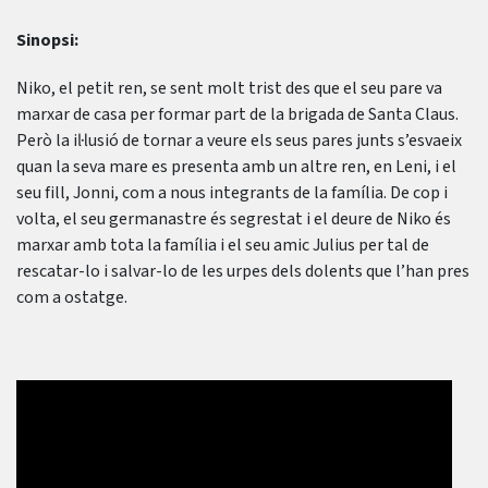
Sinopsi:
Niko, el petit ren, se sent molt trist des que el seu pare va
marxar de casa per formar part de la brigada de Santa Claus.
Però la il·lusió de tornar a veure els seus pares junts s’esvaeix
quan la seva mare es presenta amb un altre ren, en Leni, i el
seu fill, Jonni, com a nous integrants de la família. De cop i
volta, el seu germanastre és segrestat i el deure de Niko és
marxar amb tota la família i el seu amic Julius per tal de
rescatar-lo i salvar-lo de les urpes dels dolents que l’han pres
com a ostatge.