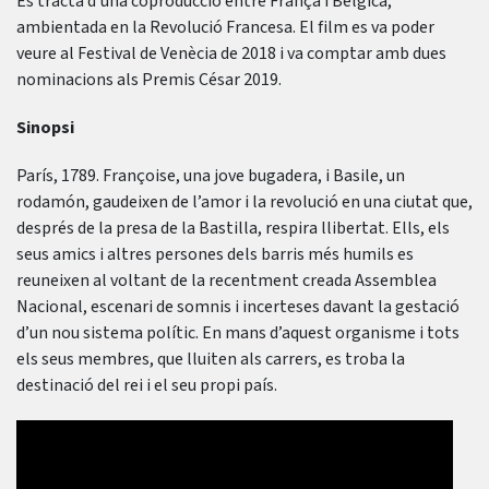
Es tracta d’una coproducció entre França i Bèlgica,
ambientada en la Revolució Francesa. El film es va poder
veure al Festival de Venècia de 2018 i va comptar amb dues
nominacions als Premis César 2019.
Sinopsi
París, 1789. Françoise, una jove bugadera, i Basile, un
rodamón, gaudeixen de l’amor i la revolució en una ciutat que,
després de la presa de la Bastilla, respira llibertat. Ells, els
seus amics i altres persones dels barris més humils es
reuneixen al voltant de la recentment creada Assemblea
Nacional, escenari de somnis i incerteses davant la gestació
d’un nou sistema polític. En mans d’aquest organisme i tots
els seus membres, que lluiten als carrers, es troba la
destinació del rei i el seu propi país.