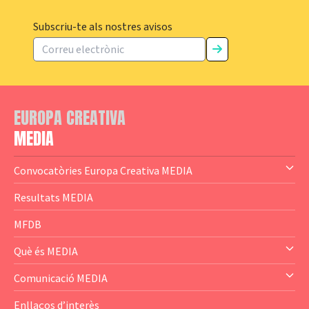
Subscriu-te als nostres avisos
EUROPA CREATIVA
MEDIA
Convocatòries Europa Creativa MEDIA
— Content Cluster
Resultats MEDIA
— Business Cluster
MFDB
— Audience Cluster
Què és MEDIA
— Altres
— El subprograma MEDIA
Comunicació MEDIA
— Agència Executiva
— Estrenes a Catalunya
Enllaços d’interès