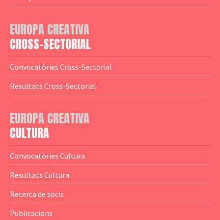
— Adreces MEDIA
— eMEDIAcat
EUROPA CREATIVA
— Logotips
— Notícies
CROSS-SECTORIAL
— Publicacions
Convocatòries Cross-Sectorial
— Guies MEDIA
Resultats Cross-Sectorial
— Altres Guies
— Presentacions
EUROPA CREATIVA
CULTURA
— Estudis
— Anuaris
Convocatòries Cultura
— Catàlegs
Resultats Cultura
— Estadístiques
Recerca de socis
Publicacions