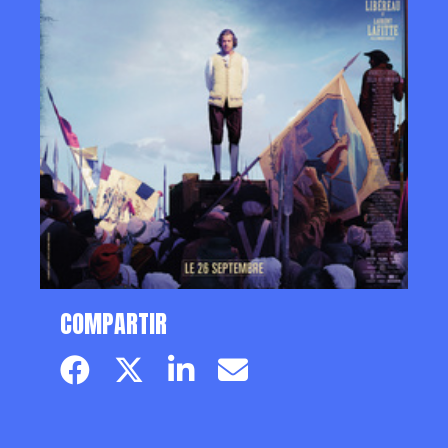
COMPARTIR
Facebook page
Twitter page
Linkedin
Email