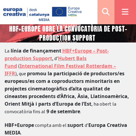
16/07/2024
HBF+EUROPE OBRE LA CONVOCATÒRIA DE POST-
PRODUCTION SUPPORT
Notícies
línia de finançament
HBF+Europe – Post-
La
production Support
Hubert Bals
, d’
Fund
International Film Festival Rotterdam –
(
IFFR
promou la participació de productors/es
), que
europeus/es com a coproductors minoritaris en
projectes cinematogràfics d’alta qualitat de
cineastes procedents d’Àfrica, Àsia, Llatinoamèrica,
Orient Mitjà i parts d’Europa de l’Est
, ha obert la
9 de setembre
convocatòria fins al
.
HBF+Europe
suport
Europa Creativa
compta amb el
d’
MEDIA
.