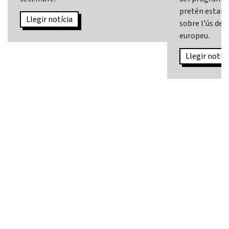
pretén establi
Llegir notícia
sobre l’ús de l
europeu.
Llegir notíci