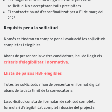
És obligatori enviar un rough cut com a part de la
sol·licitud. No s’acceptaran talls precipitats.
El contracte haurà d’estar finalitzat per a l’1 de març del
2025.
Requisits per a la sol·licitud
:
Només es tindran en compte per a l’avaluació les sol·licituds
completes i elegibles.
Abans de presentar la vostra candidatura, heu de llegir els
criteris d’elegibilitat i normativa
.
Llista de països HBF elegibles
.
Totes les sol·licituds s’han de presentar en format digital
abans de la data límit de la convocatòria.
La sol·licitud consta de: formulari de sol·litud complet,
formulari d’elegibilitat complet i dossier del projecte.