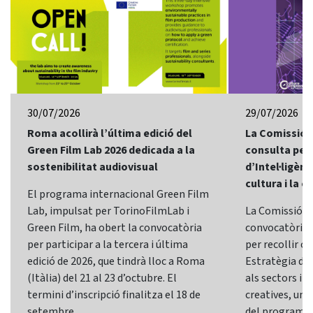
30/07/2026
29/07/2026
Roma acollirà l’última edició del
La Comissió 
Green Film Lab 2026 dedicada a la
consulta per 
sostenibilitat audiovisual
d’Intel·ligènci
cultura i la c
El programa internacional Green Film
Lab, impulsat per TorinoFilmLab i
La Comissió E
Green Film, ha obert la convocatòria
convocatòria d
per participar a la tercera i última
per recollir o
edició de 2026, que tindrà lloc a Roma
Estratègia d’In
(Itàlia) del 21 al 23 d’octubre. El
als sectors i l
termini d’inscripció finalitza el 18 de
creatives, una 
setembre.
del programa