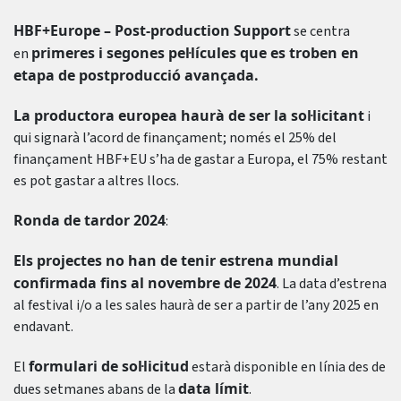
HBF+Europe – Post-production Support
se centra
primeres i segones pel·lícules que es troben en
en
etapa de postproducció avançada.
La productora europea haurà de ser la sol·licitant
i
qui signarà l’acord de finançament; només el 25% del
finançament HBF+EU s’ha de gastar a Europa, el 75% restant
es pot gastar a altres llocs.
Ronda de tardor 2024
:
Els projectes no han de tenir estrena mundial
confirmada fins al novembre de 2024
. La data d’estrena
al festival i/o a les sales haurà de ser a partir de l’any 2025 en
endavant.
formulari de sol·licitud
El
estarà disponible en línia des de
data límit
dues setmanes abans de la
.