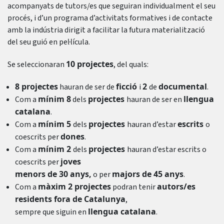
acompanyats de tutors/es que seguiran individualment el seu
procés, i d’un programa d’activitats formatives i de contacte
amb la indústria dirigit a facilitar la futura materialització
del seu guió en pel·lícula.
10 projectes
Se seleccionaran
, del quals:
8 projectes
ficció
2
documental
hauran de ser de
i
de
.
mínim 8
projectes
llengua
Com a
dels
hauran de ser en
catalana
.
mínim 5
projectes
escrits
Com a
dels
hauran d’estar
o
dones
coescrits per
.
mínim 2
projectes
Com a
dels
hauran d’estar escrits o
joves
coescrits per
menors de 30 anys,
majors de 45 anys
o per
.
màxim 2 projectes
autors/es
Com a
podran tenir
residents fora de Catalunya
,
llengua catalana
sempre que siguin en
.