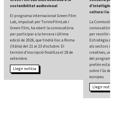
sostenibilitat audiovisual
d’Intel·ligènci
cultura i la c
El programa internacional Green Film
Lab, impulsat per TorinoFilmLab i
La Comissió E
Green Film, ha obert la convocatòria
convocatòria d
per participar a la tercera i última
per recollir o
edició de 2026, que tindrà lloc a Roma
Estratègia d’In
(Itàlia) del 21 al 23 d’octubre. El
als sectors i l
termini d’inscripció finalitza el 18 de
creatives, una 
setembre.
del programa
pretén establi
Llegir notícia
sobre l’ús de l
europeu.
Llegir notíci