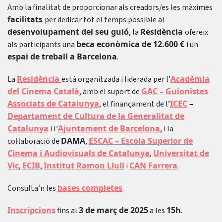
Amb la finalitat de proporcionar als creadors/es les màximes
facilitats
per dedicar tot el temps possible al
desenvolupament del seu guió
Residència
, la
ofereix
beca econòmica de 12.600 €
als participants una
i un
espai de treball a Barcelona
.
Residència
Acadèmia
La
està organitzada i liderada per l’
del Cinema Català
GAC – Guionistes
, amb el suport de
Associats de Catalunya
ICEC
–
, el finançament de l’
Departament de Cultura de la Generalitat de
Catalunya
Ajuntament de Barcelona
i l’
, i la
DAMA
ESCAC – Escola Superior de
col·laboració de
,
Cinema i Audiovisuals de Catalunya
Universitat de
,
Vic
ECIB
Institut Ramon Llull
CAN Farrera
,
,
i
.
bases completes
Consulta’n les
.
Inscripcions
3 de març de 2025
15h
fins al
a les
.