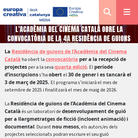
30/01/2025
L’ACADÈMIA DEL CINEMA CATALÀ OBRE LA
CONVOCATÒRIA DE LA 4A RESIDÈNCIA DE GUIONS
Notícies
La
Residència de guions de l’Acadèmia del Cinema
Català
convocatòria
per a la recepció de
ha obert la
projectes
quarta edició
període
per a la seva
. El
d’inscripcions
obert
30 de gener
i es tancarà el
s’ha
el
3 de març de 2025.
El programa s’iniciarà el mes de
setembre de 2025 i finalitzarà el mes de maig de 2026.
Residència de guions de l’Acadèmia del Cinema
La
Català
desenvolupament de guió
és un laboratori de
per a llargmetratges de ficció (incloent animació) i
documental
nou mesos
. Durant
, els autors/es dels
projectes seleccionats podran escriure el seu guió