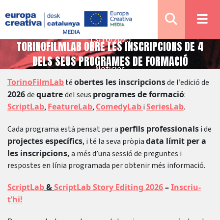
13/10/2025
TORINOFILMLAB OBRE LES INSCRIPCIONS DE 4
DELS SEUS PROGRAMES DE FORMACIÓ
Notícies
TorinoFilmLab
obertes les inscripcions
té
de l’edició de
2026
quatre
programes de formació
de
del seus
:
ScriptLab
FeatureLab
ComedyLab
SeriesLab
,
,
i
.
perfils professionals
Cada programa està pensat per a
i de
projectes específics
data límit per a
, i té la seva pròpia
les inscripcions,
a més d’una sessió de preguntes i
respostes en línia programada per obtenir més informació.
ScriptLab
&
ScriptLab Story Editing 2026
–
Inscriu-
t’hi!