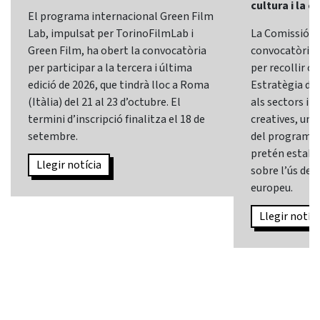
cultura i la c
El programa internacional Green Film
Lab, impulsat per TorinoFilmLab i
La Comissió E
Green Film, ha obert la convocatòria
convocatòria d
per participar a la tercera i última
per recollir o
edició de 2026, que tindrà lloc a Roma
Estratègia d’In
(Itàlia) del 21 al 23 d’octubre. El
als sectors i l
termini d’inscripció finalitza el 18 de
creatives, una 
setembre.
del programa
pretén establi
Llegir notícia
sobre l’ús de l
europeu.
Llegir notíci