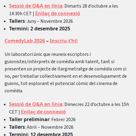
Sessió de Q&A en línia
: Dimarts 28 d’octubre a les
Enllaç de connexió
14:30h CET |
Tallers
: Juny – Novembre 2026
Termini: 2 desembre 2025
ComedyLab 2026
–
Inscriu-t’hi!
Un laboratori únic que reuneix escriptors i
guionistes/intèrprets de comèdia amb talent, tant si
presenten un projecte de llargmetratge de comèdia com si
no, per treballar col·lectivament en el desenvolupament de
guions, tot explorant el potencial còmic del cinema de
comèdia.
Sessió de Q&A en línia
: Dimecres 22 d’octubre a les 15h
Enllaç de connexió
CET |
Taller preliminar
: Febrer 2026
Tallers
: Abril – Novembre 2026
Termini: 12 desembre 2025