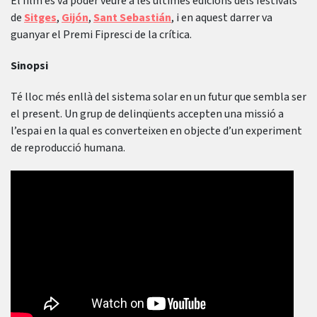
El film es va poder veure a les últimes edicions dels festivals
de
Sitges
,
Gijón
,
Sant Sebastián
, i en aquest darrer va
guanyar el Premi Fipresci de la crítica.
Sinopsi
Té lloc més enllà del sistema solar en un futur que sembla ser
el present. Un grup de delinqüents accepten una missió a
l’espai en la qual es converteixen en objecte d’un experiment
de reproducció humana.