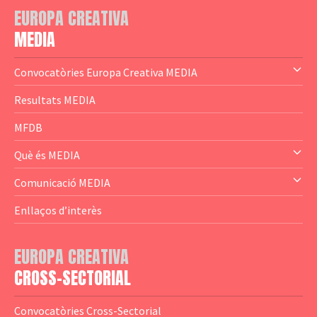
EUROPA CREATIVA
MEDIA
Convocatòries Europa Creativa MEDIA
— Content Cluster
Resultats MEDIA
— Business Cluster
MFDB
— Audience Cluster
Què és MEDIA
— Altres
— El subprograma MEDIA
Comunicació MEDIA
— Agència Executiva
— Estrenes a Catalunya
Enllaços d’interès
— Adreces MEDIA
— eMEDIAcat
EUROPA CREATIVA
— Logotips
— Notícies
CROSS-SECTORIAL
— Publicacions
Convocatòries Cross-Sectorial