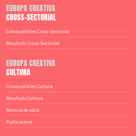
EUROPA CREATIVA
— Logotips
— Notícies
CROSS-SECTORIAL
— Publicacions
Convocatòries Cross-Sectorial
— Guies MEDIA
Resultats Cross-Sectorial
— Altres Guies
— Presentacions
EUROPA CREATIVA
CULTURA
— Estudis
— Anuaris
Convocatòries Cultura
— Catàlegs
Resultats Cultura
— Estadístiques
Recerca de socis
Publicacions