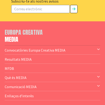
Subscriu-te als nostres avisos
EUROPA CREATIVA
MEDIA
Convocatòries Europa Creativa MEDIA
— Content Cluster
Resultats MEDIA
— Business Cluster
MFDB
— Audience Cluster
Què és MEDIA
— Altres
— El subprograma MEDIA
Comunicació MEDIA
— Agència Executiva
— Estrenes a Catalunya
Enllaços d’interès
— Adreces MEDIA
— eMEDIAcat