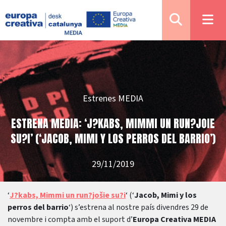
Estrenes MEDIA
ESTRENA MEDIA: ‘J?KABS, MIMMI UN RUN?JOIE
SU?I’ (‘JACOB, MIMI Y LOS PERROS DEL BARRIO’)
29/11/2019
‘
J?kabs, Mimmi un run?jošie su?i
‘ (‘
Jacob, Mimi y los
perros del barrio
‘) s’estrena al nostre país divendres 29 de
novembre i compta amb el suport d’
Europa Creativa MEDIA