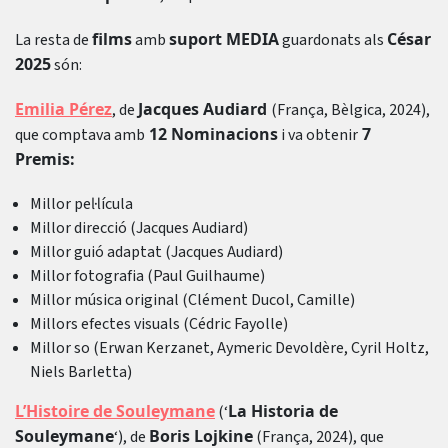
films
suport MEDIA
César
La resta de
amb
guardonats als
2025
són:
Emilia Pérez
Jacques Audiard
, de
(França, Bèlgica, 2024),
12 Nominacions
7
que comptava amb
i va obtenir
Premis:
Millor pel·lícula
Millor direcció (Jacques Audiard)
Millor guió adaptat (Jacques Audiard)
Millor fotografia (Paul Guilhaume)
Millor música original (Clément Ducol, Camille)
Millors efectes visuals (Cédric Fayolle)
Millor so (Erwan Kerzanet, Aymeric Devoldère, Cyril Holtz,
Niels Barletta)
L’Histoire de Souleymane
La Historia de
(‘
Souleymane
Boris Lojkine
‘), de
(França, 2024), que