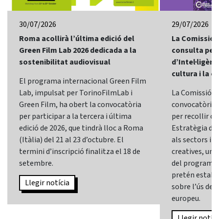
30/07/2026
29/07/2026
Roma acollirà l’última edició del
La Comissió 
Green Film Lab 2026 dedicada a la
consulta per 
sostenibilitat audiovisual
d’Intel·ligènci
cultura i la c
El programa internacional Green Film
Lab, impulsat per TorinoFilmLab i
La Comissió E
Green Film, ha obert la convocatòria
convocatòria d
per participar a la tercera i última
per recollir o
edició de 2026, que tindrà lloc a Roma
Estratègia d’In
(Itàlia) del 21 al 23 d’octubre. El
als sectors i l
termini d’inscripció finalitza el 18 de
creatives, una 
setembre.
del programa
pretén establi
Llegir notícia
sobre l’ús de l
europeu.
Llegir notíci