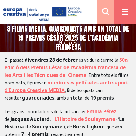
8 FILMS MEDIA, GUARDONATS AMB UN TOTAL DE
03/03/2025
19 PREMIS CÉSAR 2025 DE L’ACADÈMIA
Notícies
FRANCESA
divendres 28 de febrer
50a
El passat
es va dur a terme la
edició dels Premis César de l’Acadèmia francesa de
les Arts i les Tècniques del Cinema
. Entre tots els films
nombroses pel·lícules amb suport
nominats, figuraven
d’Europa Creativa MEDIA
8
,
de les quals van
guardonades
19 premis
resultar
, amb un total de
.
Emilia Pérez
Les grans triomfadores de la nit van ser
,
Jacques Audiard,
L’Histoire de Souleymane
La
de
i
(‘
Historia de Souleymane
Boris Lojkine
‘), de
, que van
7 i 4 premis
obtenir
, respectivament.