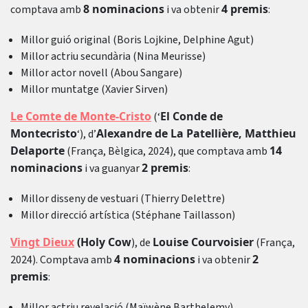
8 nominacions
4 premis
comptava amb
i va obtenir
:
Millor guió original (Boris Lojkine, Delphine Agut)
Millor actriu secundària (Nina Meurisse)
Millor actor novell (Abou Sangare)
Millor muntatge (Xavier Sirven)
Le Comte de Monte-Cristo
El Conde de
(‘
Montecristo
Alexandre de La Patellière, Matthieu
‘), d’
Delaporte
14
(França, Bèlgica, 2024), que comptava amb
nominacions
2 premis
i va guanyar
:
Millor disseny de vestuari (Thierry Delettre)
Millor direcció artística (Stéphane Taillasson)
Vingt Dieux
(Holy Cow
Louise Courvoisier
), de
(França,
4 nominacions
2
2024). Comptava amb
i va obtenir
premis
:
Millor actriu revelació (Maïwène Barthelemy)