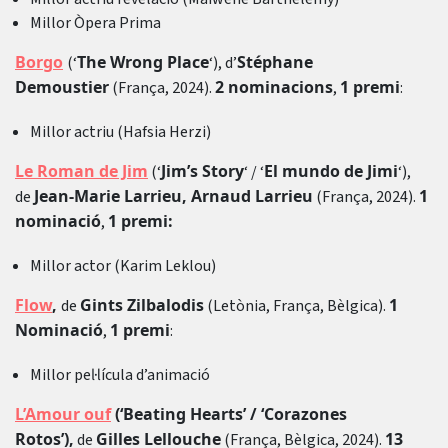
Millor Òpera Prima
Borgo
The Wrong Place
Stéphane
(‘
‘), d’
Demoustier
2 nominacions
1 premi
(França, 2024).
,
:
Millor actriu (Hafsia Herzi)
Le Roman de Jim
Jim’s Story
El mundo de Jimi
(‘
‘ / ‘
‘),
Jean-Marie Larrieu, Arnaud Larrieu
1
de
(França, 2024).
nominació
1 premi:
,
Millor actor (Karim Leklou)
Flow
,
Gints Zilbalodis
1
de
(Letònia, França, Bèlgica).
Nominació
1 premi
,
:
Millor pel·lícula d’animació
L’Amour ouf
(‘Beating Hearts’ / ‘Corazones
Rotos’),
Gilles Lellouche
13
de
(França, Bèlgica, 2024).