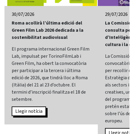
30/07/2026
29/07/2026
Roma acollirà l’última edició del
La Comissió 
Green Film Lab 2026 dedicada a la
consulta per 
sostenibilitat audiovisual
d’Intel·ligènci
cultura i la c
El programa internacional Green Film
Lab, impulsat per TorinoFilmLab i
La Comissió E
Green Film, ha obert la convocatòria
convocatòria d
per participar a la tercera i última
per recollir o
edició de 2026, que tindrà lloc a Roma
Estratègia d’In
(Itàlia) del 21 al 23 d’octubre. El
als sectors i l
termini d’inscripció finalitza el 18 de
creatives, una 
setembre.
del programa
pretén establi
Llegir notícia
sobre l’ús de l
europeu.
Llegir notíci