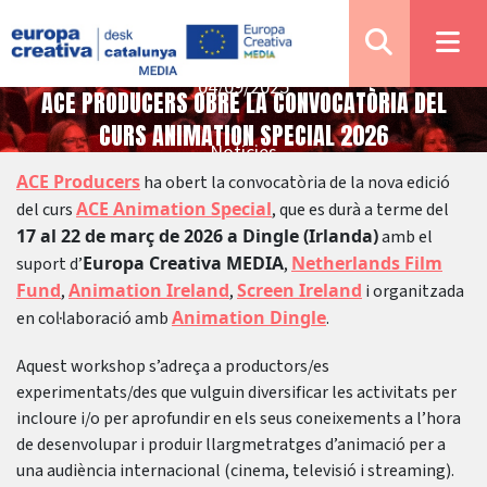
04/09/2025
ACE PRODUCERS OBRE LA CONVOCATÒRIA DEL
CURS ANIMATION SPECIAL 2026
Notícies
ACE Producers
ha obert la convocatòria de la nova edició
ACE Animation Special
del curs
, que es durà a terme del
17 al 22 de març de 2026 a Dingle (Irlanda)
amb el
Europa Creativa MEDIA
Netherlands Film
suport d’
,
Fund
Animation Ireland
Screen Ireland
,
,
i organitzada
Animation Dingle
en col·laboració amb
.
Aquest workshop s’adreça a productors/es
experimentats/des que vulguin diversificar les activitats per
incloure i/o per aprofundir en els seus coneixements a l’hora
de desenvolupar i produir llargmetratges d’animació per a
una audiència internacional (cinema, televisió i streaming).