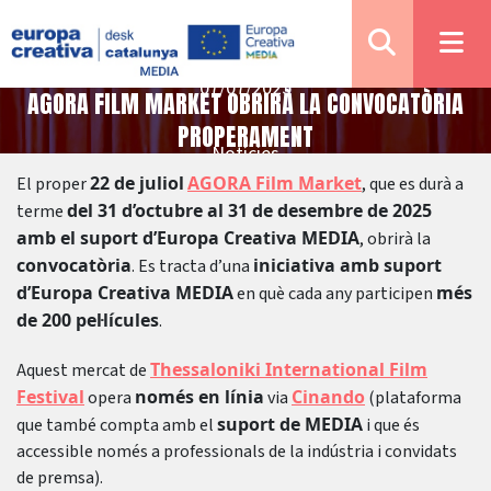
07/07/2025
AGORA FILM MARKET OBRIRÀ LA CONVOCATÒRIA
PROPERAMENT
Notícies
22 de juliol
AGORA Film Market
El proper
, que es durà a
del 31 d’octubre al 31 de desembre de 2025
terme
amb el suport d’Europa Creativa MEDIA
, obrirà la
convocatòria
iniciativa amb suport
. Es tracta d’una
d’Europa Creativa MEDIA
més
en què cada any participen
de 200 pel·lícules
.
Thessaloniki International Film
Aquest mercat de
Festival
només en línia
Cinando
opera
via
(plataforma
suport de MEDIA
que també compta amb el
i que és
accessible només a professionals de la indústria i convidats
de premsa).