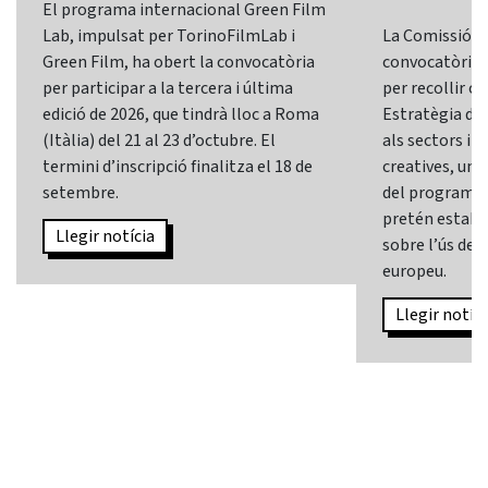
El programa internacional Green Film
Lab, impulsat per TorinoFilmLab i
La Comissió E
Green Film, ha obert la convocatòria
convocatòria d
per participar a la tercera i última
per recollir o
edició de 2026, que tindrà lloc a Roma
Estratègia d’In
(Itàlia) del 21 al 23 d’octubre. El
als sectors i l
termini d’inscripció finalitza el 18 de
creatives, una 
setembre.
del programa
pretén establi
Llegir notícia
sobre l’ús de l
europeu.
Llegir notíci