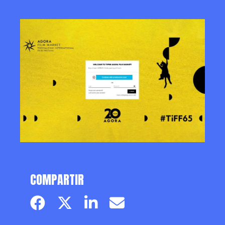
COMPARTIR
Facebook page
Twitter page
Linkedin
Email