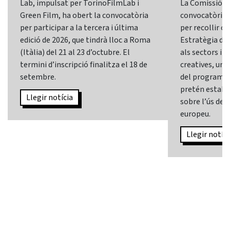
Lab, impulsat per TorinoFilmLab i
La Comissió E
Green Film, ha obert la convocatòria
convocatòria d
per participar a la tercera i última
per recollir o
edició de 2026, que tindrà lloc a Roma
Estratègia d’In
(Itàlia) del 21 al 23 d’octubre. El
als sectors i l
termini d’inscripció finalitza el 18 de
creatives, una 
setembre.
del programa
pretén establi
Llegir notícia
sobre l’ús de l
europeu.
Llegir notíci