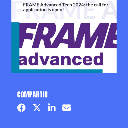
COMPARTIR
Facebook page
Twitter page
Linkedin
Email