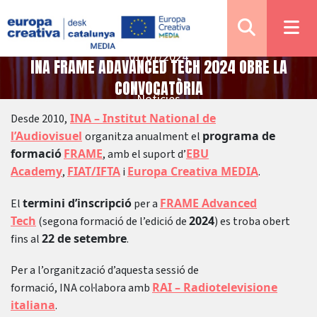
01/07/2024
INA FRAME ADAVANCED TECH 2024 OBRE LA
CONVOCATÒRIA
Notícies
INA – Institut National de
Desde 2010,
l’Audiovisuel
programa de
organitza anualment el
formació
FRAME
EBU
, amb el suport d’
Academy
FIAT/IFTA
Europa Creativa MEDIA
,
i
.
termini d’inscripció
FRAME Advanced
El
per a
Tech
2024
(segona formació de l’edició de
) es troba obert
22 de setembre
fins al
.
Per a l’organització d’aquesta sessió de
RAI – Radiotelevisione
formació, INA col·labora amb
italiana
.