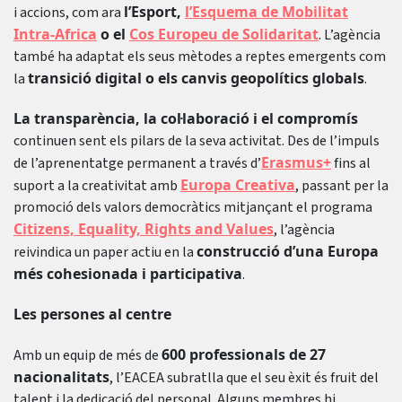
l’Esport,
l’Esquema de Mobilitat
i accions, com ara
Intra-Africa
o el
Cos Europeu de Solidaritat
. L’agència
també ha adaptat els seus mètodes a reptes emergents com
transició digital o els canvis geopolítics globals
la
.
La transparència, la col·laboració i el compromís
continuen sent els pilars de la seva activitat. Des de l’impuls
Erasmus+
de l’aprenentatge permanent a través d’
fins al
Europa Creativa
suport a la creativitat amb
, passant per la
promoció dels valors democràtics mitjançant el programa
Citizens, Equality, Rights and Values
, l’agència
construcció d’una Europa
reivindica un paper actiu en la
més cohesionada i participativa
.
Les persones al centre
600 professionals de 27
Amb un equip de més de
nacionalitats
, l’EACEA subratlla que el seu èxit és fruit del
talent i la dedicació del personal. Alguns membres hi