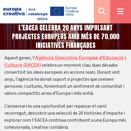
L’EACEA CELEBRA 20 ANYS IMPULSANT
02/02/2026
PROJECTES EUROPEUS AMB MÉS DE 70.000
Notícies
INICIATIVES FINANÇADES
Agència Executiva Europea d’Educació i
Aquest gener, l’
Cultura (EACEA)
celebra un moment clau: dues dècades
convertint les idees europees en accions reals. Durant vint
anys, l’agència ha donat suport a projectes que uneixen
persones i cultures, fomentant un sentiment de comunitat i
valors compartits arreu d’Europa i més enllà.
L’aniversari és una oportunitat per repassar el camí
recorregut, descobrir una selecció de 20 històries d’impacte i
explorar com l’EACEA continua contribuint a una Europa més
cohesionada, creativa i solidària.