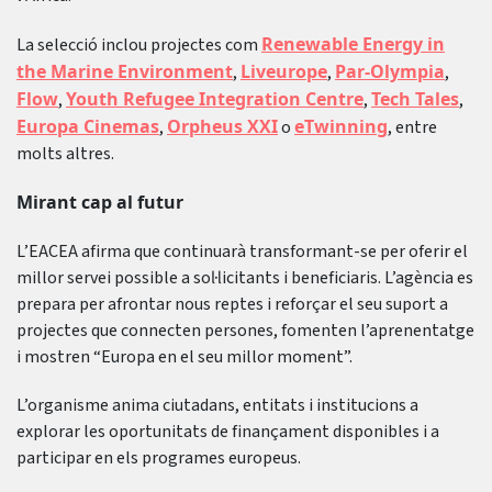
Renewable Energy in
La selecció inclou projectes com
the Marine Environment
Liveurope
Par-Olympia
,
,
,
Flow
Youth Refugee Integration Centre
Tech Tales
,
,
,
Europa Cinemas
Orpheus XXI
eTwinning
,
o
, entre
molts altres.
Mirant cap al futur
L’EACEA afirma que continuarà transformant-se per oferir el
millor servei possible a sol·licitants i beneficiaris. L’agència es
prepara per afrontar nous reptes i reforçar el seu suport a
projectes que connecten persones, fomenten l’aprenentatge
i mostren “Europa en el seu millor moment”.
L’organisme anima ciutadans, entitats i institucions a
explorar les oportunitats de finançament disponibles i a
participar en els programes europeus.