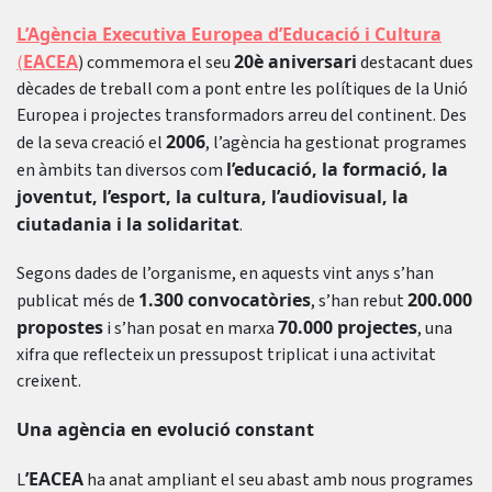
L’Agència Executiva Europea d’Educació i Cultura
EACEA
20è aniversari
(
) commemora el seu
destacant dues
dècades de treball com a pont entre les polítiques de la Unió
Europea i projectes transformadors arreu del continent. Des
2006
de la seva creació el
, l’agència ha gestionat programes
l’educació, la formació, la
en àmbits tan diversos com
joventut, l’esport, la cultura, l’audiovisual, la
ciutadania i la solidaritat
.
Segons dades de l’organisme, en aquests vint anys s’han
1.300 convocatòries
200.000
publicat més de
, s’han rebut
propostes
70.000 projectes
i s’han posat en marxa
, una
xifra que reflecteix un pressupost triplicat i una activitat
creixent.
Una agència en evolució constant
’EACEA
L
ha anat ampliant el seu abast amb nous programes