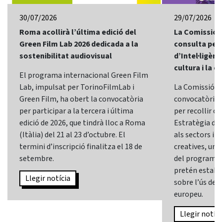
30/07/2026
29/07/2026
Roma acollirà l’última edició del
La Comissió 
Green Film Lab 2026 dedicada a la
consulta per 
sostenibilitat audiovisual
d’Intel·ligènci
cultura i la c
El programa internacional Green Film
Lab, impulsat per TorinoFilmLab i
La Comissió E
Green Film, ha obert la convocatòria
convocatòria d
per participar a la tercera i última
per recollir o
edició de 2026, que tindrà lloc a Roma
Estratègia d’In
(Itàlia) del 21 al 23 d’octubre. El
als sectors i l
termini d’inscripció finalitza el 18 de
creatives, una 
setembre.
del programa
pretén establi
Llegir notícia
sobre l’ús de l
europeu.
Llegir notíci