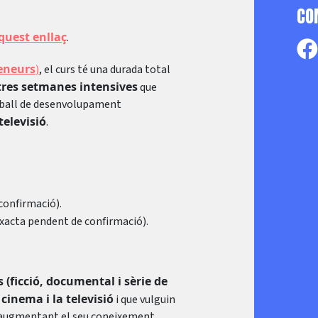
CO
quest enllaç
.
eneurs
)
, el curs té una durada total
 tres setmanes intensives
que
reball de desenvolupament
televisió
.
 confirmació).
 exacta pendent de confirmació).
 (ficció, documental i sèrie de
 cinema i la televisió
i que vulguin
ot augmentant el seu coneixement