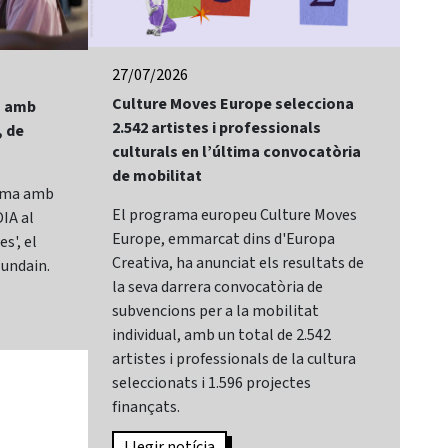
27/07/2026
24/
Culture Moves Europe selecciona
El 
lm amb
2.542 artistes i professionals
of 
, de
culturals en l’última convocatòria
Bay
de mobilitat
Sit
rama amb
El programa europeu Culture Moves
El 
IA al
Europe, emmarcat dins d'Europa
It,
s', el
Creativa, ha anunciat els resultats de
cat
lundain.
la seva darrera convocatòria de
Mar
subvencions per a la mobilitat
Sec
individual, amb un total de 2.542
de 
artistes i professionals de la cultura
des
seleccionats i 1.596 projectes
sec
finançats.
Can
Llegir notícia
L