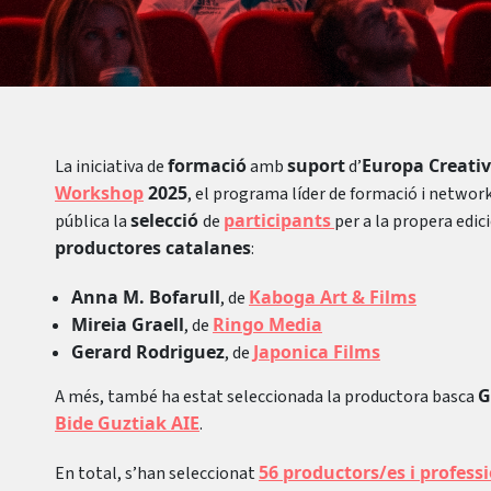
formació
suport
Europa Creati
La iniciativa de
amb
d’
Workshop
2025
, el programa líder de formació i network
selecció
participants
pública la
de
per a la propera edici
productores catalanes
:
Anna M. Bofarull
Kaboga Art & Films
, de
Mireia Graell
Ringo Media
, de
Gerard Rodriguez
Japonica Films
, de
G
A més, també ha estat seleccionada la productora basca
Bide Guztiak AIE
.
56 productors/es i profess
En total, s’han seleccionat