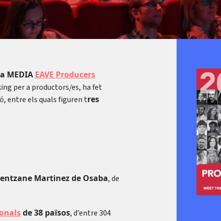
va MEDIA
EAVE Producers
ing per a productors/es, ha fet
res
ó, entre els quals figuren t
entzane Martinez de Osaba
, de
ionals
de 38 països
, d’entre 304