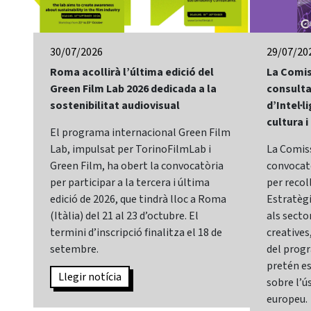
30/07/2026
29/07/20
Roma acollirà l’última edició del
La Comis
Green Film Lab 2026 dedicada a la
consulta
sostenibilitat audiovisual
d’Intel·li
cultura i
El programa internacional Green Film
Lab, impulsat per TorinoFilmLab i
La Comis
Green Film, ha obert la convocatòria
convocatò
per participar a la tercera i última
per recol
edició de 2026, que tindrà lloc a Roma
Estratègia
(Itàlia) del 21 al 23 d’octubre. El
als sector
termini d’inscripció finalitza el 18 de
creatives,
setembre.
del prog
pretén es
Llegir notícia
sobre l’ús
europeu.