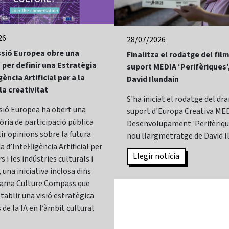
26
28/07/2026
sió Europea obre una
Finalitza el rodatge del fi
 per definir una Estratègia
suport MEDIA ‘Perifèriques’
gència Artificial per a la
David Ilundain
 la creativitat
S'ha iniciat el rodatge del d
sió Europea ha obert una
suport d'Europa Creativa MED
ria de participació pública
Desenvolupament 'Perifèrique
lir opinions sobre la futura
nou llargmetratge de David I
 d’Intel·ligència Artificial per
Llegir notícia
s i les indústries culturals i
 una iniciativa inclosa dins
rama Culture Compass que
tablir una visió estratègica
 de la IA en l’àmbit cultural