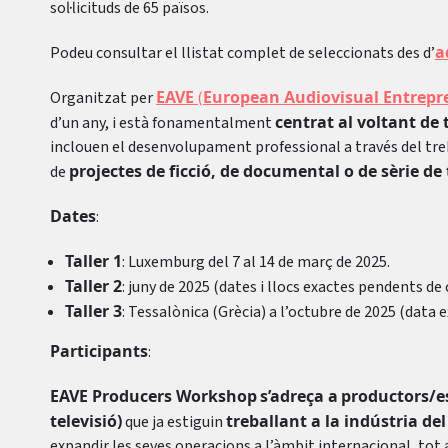
sol·licituds de 65 països.
a
Podeu consultar el llistat complet de seleccionats des d’
EAVE
European Audiovisual Entrepr
Organitzat per
(
centrat al voltant de
d’un any, i està fonamentalment
inclouen el desenvolupament professional a través del t
projectes de ficció, de documental o de sèrie de 
de
Dates
:
Taller 1
: Luxemburg del 7 al 14 de març de 2025.
Taller 2
: juny de 2025 (dates i llocs exactes pendents de
Taller 3
: Tessalònica (Grècia) a l’octubre de 2025 (data
Participants
:
EAVE Producers Workshop
s’adreça a
productors/es
televisió)
treballant a la indústria del
que ja estiguin
expandir les seves operacions a l’àmbit internacional, t