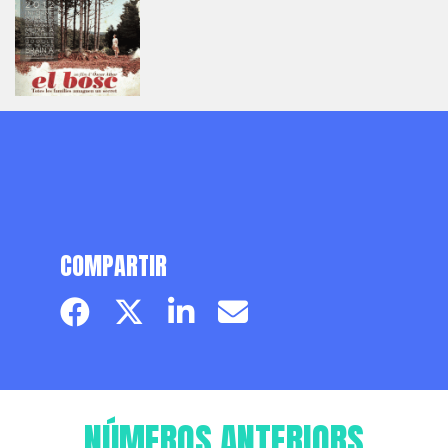
COMPARTIR
Facebook page
Twitter page
Linkedin
Email
NÚMEROS ANTERIORS