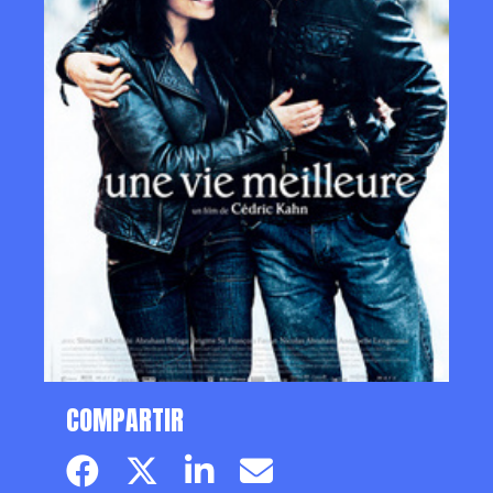
COMPARTIR
Facebook page
Twitter page
Linkedin
Email