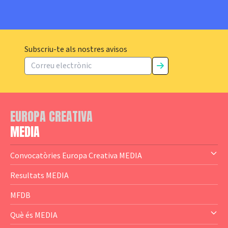
Subscriu-te als nostres avisos
EUROPA CREATIVA
MEDIA
Convocatòries Europa Creativa MEDIA
— Content Cluster
Resultats MEDIA
— Business Cluster
MFDB
— Audience Cluster
Què és MEDIA