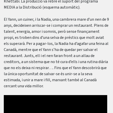
Khettabi. La producció va rebre el suport del programa
MEDIA a la Distribució (esquema automàtic).
El Yann, un cuiner, i la Nadia, una cambrera mare d’un nen de 9
anys, decideixen arriscar-se i comprar un restaurant. Plens de
talent, energia, amor i somnis, però sense finançament
propi, es troben dins d’una selva de préstics que molt aviat
els superarà. Per a pagar-los, la Nadia ha d’agafar una feina al
Canadà, mentre que el Yann s’ha de quedar per salvar el
restaurant. Junts, ell i el nen faran front a un allau de
creditors, a un sistema que no té cura d’ells i una rutina diària
que no els deixa ni respirar…. Fins que el Yann descobrirà que
la única oportunitat de salvar-se és unir-se a la seva
estimada, i unir a mare i fill, marxant també al Canadà
cercant una vida millor.