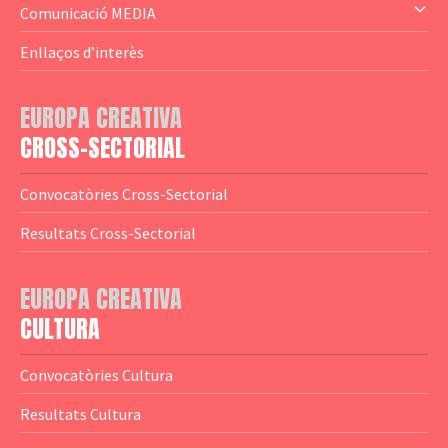
— Altres
— El subprograma MEDIA
Comunicació MEDIA
— Agència Executiva
— Estrenes a Catalunya
Enllaços d’interès
— Adreces MEDIA
— eMEDIAcat
EUROPA CREATIVA
— Logotips
— Notícies
CROSS-SECTORIAL
— Publicacions
Convocatòries Cross-Sectorial
— Guies MEDIA
Resultats Cross-Sectorial
— Altres Guies
— Presentacions
EUROPA CREATIVA
CULTURA
— Estudis
— Anuaris
Convocatòries Cultura
— Catàlegs
Resultats Cultura
— Estadístiques