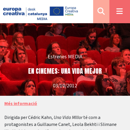
Estrenes MEDIA
EN CINEMES: UNA VIDA MEJOR
03/10/2012
Més informació
Dirigida per Cédric Kahn,
Una Vida MIllor
té com a
protagonistes a Guillaume Canet, Leola Bekhti i Slimane