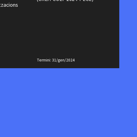
tzacions
(
Termini: 31/gen/2024
Te