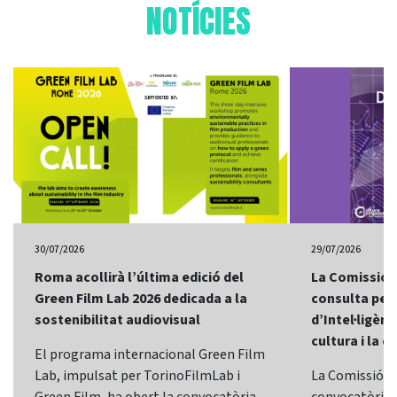
NOTÍCIES
30/07/2026
29/07/2026
Roma acollirà l’última edició del
La Comissió 
Green Film Lab 2026 dedicada a la
consulta per 
sostenibilitat audiovisual
d’Intel·ligènci
cultura i la c
El programa internacional Green Film
Lab, impulsat per TorinoFilmLab i
La Comissió E
Green Film, ha obert la convocatòria
convocatòria d