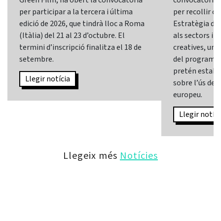
per participar a la tercera i última
per recollir o
edició de 2026, que tindrà lloc a Roma
Estratègia d’In
(Itàlia) del 21 al 23 d’octubre. El
als sectors i l
termini d’inscripció finalitza el 18 de
creatives, una 
setembre.
del programa
pretén establi
Llegir notícia
sobre l’ús de l
europeu.
Llegir notíci
Llegeix més
Notícies