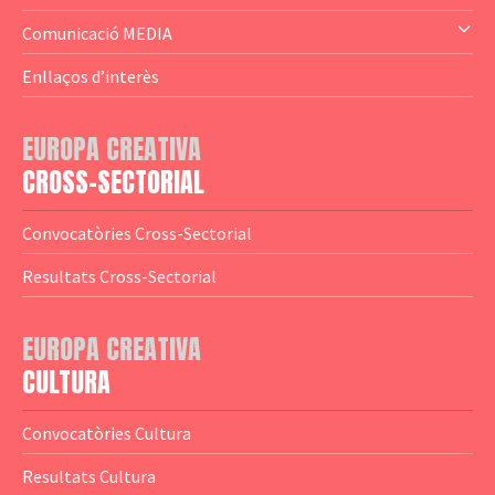
— Altres
— El subprograma MEDIA
Comunicació MEDIA
— Agència Executiva
— Estrenes a Catalunya
Enllaços d’interès
— Adreces MEDIA
— eMEDIAcat
EUROPA CREATIVA
— Logotips
— Notícies
CROSS-SECTORIAL
— Publicacions
Convocatòries Cross-Sectorial
— Guies MEDIA
Resultats Cross-Sectorial
— Altres Guies
— Presentacions
EUROPA CREATIVA
CULTURA
— Estudis
— Anuaris
Convocatòries Cultura
— Catàlegs
Resultats Cultura