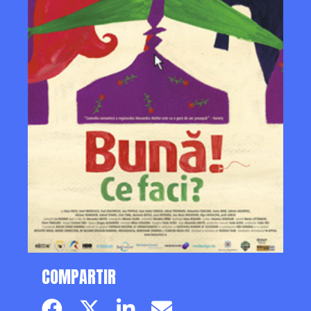
COMPARTIR
Facebook page
Twitter page
Linkedin
Email