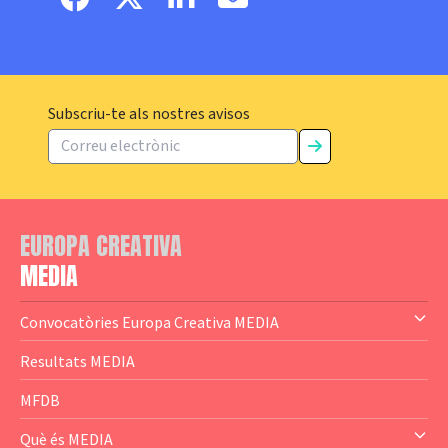
Subscriu-te als nostres avisos
EUROPA CREATIVA
MEDIA
Convocatòries Europa Creativa MEDIA
— Content Cluster
Resultats MEDIA
— Business Cluster
MFDB
— Audience Cluster
Què és MEDIA