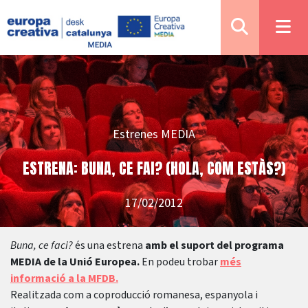
Estrenes MEDIA
ESTRENA: BUNA, CE FAI? (HOLA, COM ESTÀS?)
17/02/2012
Buna, ce faci?
és una estrena
amb el suport del programa
MEDIA de la Unió Europea.
En podeu trobar
més
informació a la MFDB.
Realitzada com a coproducció romanesa, espanyola i