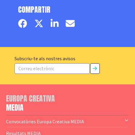
COMPARTIR
Facebook page
Twitter page
Linkedin
Email
Subscriu-te als nostres avisos
EUROPA CREATIVA
MEDIA
Convocatòries Europa Creativa MEDIA
— Content Cluster
Resultats MEDIA