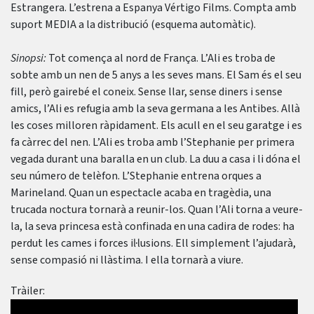
Estrangera. L’estrena a Espanya Vértigo Films. Compta amb
suport MEDIA a la distribució (esquema automàtic).
Sinopsi:
Tot comença al nord de França. L’Ali es troba de
sobte amb un nen de 5 anys a les seves mans. El Sam és el seu
fill, però gairebé el coneix. Sense llar, sense diners i sense
amics, l’Ali es refugia amb la seva germana a les Antibes. Allà
les coses milloren ràpidament. Els acull en el seu garatge i es
fa càrrec del nen. L’Ali es troba amb l’Stephanie per primera
vegada durant una baralla en un club. La duu a casa i li dóna el
seu número de telèfon. L’Stephanie entrena orques a
Marineland. Quan un espectacle acaba en tragèdia, una
trucada noctura tornarà a reunir-los. Quan l’Ali torna a veure-
la, la seva princesa està confinada en una cadira de rodes: ha
perdut les cames i forces il·lusions. Ell simplement l’ajudarà,
sense compasió ni llàstima. I ella tornarà a viure.
Tràiler: