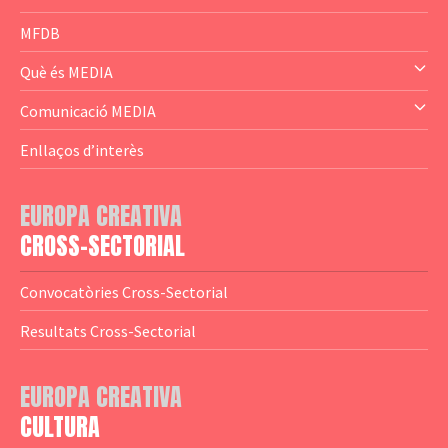
— Business Cluster
MFDB
— Audience Cluster
Què és MEDIA
— Altres
— El subprograma MEDIA
Comunicació MEDIA
— Agència Executiva
— Estrenes a Catalunya
Enllaços d’interès
— Adreces MEDIA
— eMEDIAcat
EUROPA CREATIVA
— Logotips
— Notícies
CROSS-SECTORIAL
— Publicacions
Convocatòries Cross-Sectorial
— Guies MEDIA
Resultats Cross-Sectorial
— Altres Guies
— Presentacions
EUROPA CREATIVA
CULTURA
— Estudis