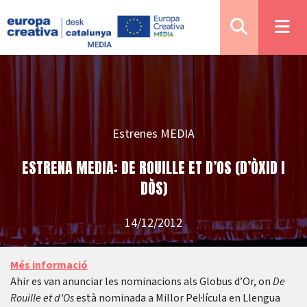
Estrenes MEDIA
ESTRENA MEDIA: DE ROUILLE ET D’OS (D’ÒXID I
DÒS)
14/12/2012
Més informació
Ahir es van anunciar les nominacions als Globus d’Or, on
De
Rouille et d’Os
està nominada a Millor Pel·lícula en Llengua