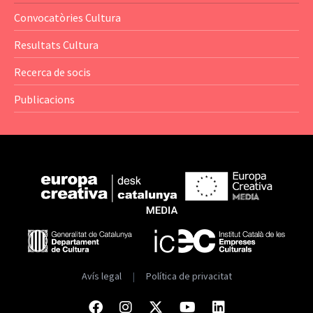
— Anuaris
Convocatòries Cultura
— Catàlegs
Resultats Cultura
— Estadístiques
Recerca de socis
Publicacions
Avís legal
|
Política de privacitat
Facebook
Instagram
Twitter
Youtube
Linkedin