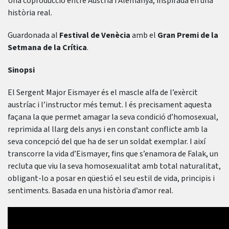
Una coproducció entre Àustria i Alemanya, inspirada en una
història real.
Guardonada al
Fe
stival de Venècia
amb el
Gran Premi de la
Setm
ana de la Crítica
.
Sinopsi
El Sergent Major Eismayer és el mascle alfa de l’exèrcit
austríac i l’instructor més temut. I és precisament aquesta
façana la que permet amagar la seva condició d’homosexual,
reprimida al llarg dels anys i en constant conflicte amb la
seva concepció del que ha de ser un soldat exemplar. I així
transcorre la vida d’Eismayer, fins que s’enamora de Falak, un
recluta que viu la seva homosexualitat amb total naturalitat,
obligant-lo a posar en qüestió el seu estil de vida, principis i
sentiments. Basada en una història d’amor real.