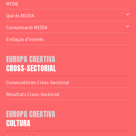
— Business Cluster
MFDB
— Audience Cluster
Què és MEDIA
— Altres
— El subprograma MEDIA
Comunicació MEDIA
— Agència Executiva
— Estrenes a Catalunya
Enllaços d’interès
— Adreces MEDIA
— eMEDIAcat
EUROPA CREATIVA
— Logotips
— Notícies
CROSS-SECTORIAL
— Publicacions
Convocatòries Cross-Sectorial
— Guies MEDIA
Resultats Cross-Sectorial
— Altres Guies
— Presentacions
EUROPA CREATIVA
CULTURA
— Estudis
— Anuaris