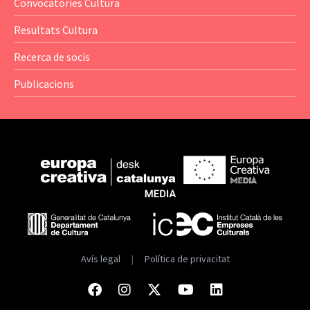
Convocatòries Cultura
— Catàlegs
Resultats Cultura
— Estadístiques
Recerca de socis
Publicacions
Avís legal
|
Política de privacitat
Facebook
Instagram
Twitter
Youtube
Linkedin