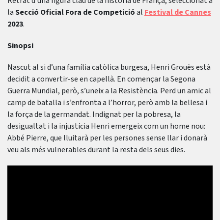
Retrat d’una figura clau de la història de França, seleccionat a
la
Secció Oficial Fora de Competició
al
Festival de Cannes
2023
.
Sinopsi
Nascut al si d’una família catòlica burgesa, Henri Grouès està
decidit a convertir-se en capellà. En començar la Segona
Guerra Mundial, però, s’uneix a la Resistència. Perd un amic al
camp de batalla i s’enfronta a l’horror, però amb la bellesa i
la força de la germandat. Indignat per la pobresa, la
desigualtat i la injustícia Henri emergeix com un home nou:
Abbé Pierre, que lluitarà per les persones sense llar i donarà
veu als més vulnerables durant la resta dels seus dies.