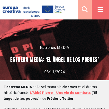
Estrenes MEDIA
ESTRENA MEDIA: ‘EL ÁNGEL DE LOS POBRES’
08/11/2024
L’
estrena MEDIA
de la setmana als
cinemes
és el drama
històric francès
L’Abbé Pierre – Une vie de combats
(‘
El
ángel de los pobres’
), de
Frédéric Tellier
.