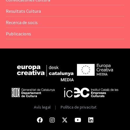
— Catàlegs
Resultats Cultura
— Estadístiques
Recerca de socis
Publicacions
Avís legal
|
Política de privacitat
Facebook
Instagram
Twitter
Youtube
Linkedin