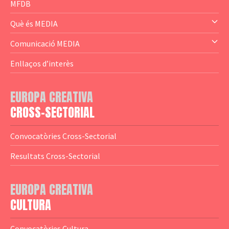
— Business Cluster
MFDB
— Audience Cluster
Què és MEDIA
— Altres
— El subprograma MEDIA
Comunicació MEDIA
— Agència Executiva
— Estrenes a Catalunya
Enllaços d’interès
— Adreces MEDIA
— eMEDIAcat
EUROPA CREATIVA
— Logotips
— Notícies
CROSS-SECTORIAL
— Publicacions
Convocatòries Cross-Sectorial
— Guies MEDIA
Resultats Cross-Sectorial
— Altres Guies
— Presentacions
EUROPA CREATIVA
CULTURA
— Estudis
— Anuaris
Convocatòries Cultura