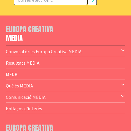
EUROPA CREATIVA
MEDIA
Convocatòries Europa Creativa MEDIA
— Content Cluster
Resultats MEDIA
— Business Cluster
MFDB
— Audience Cluster
Què és MEDIA
— Altres
— El subprograma MEDIA
Comunicació MEDIA
— Agència Executiva
— Estrenes a Catalunya
Enllaços d’interès
— Adreces MEDIA
— eMEDIAcat
EUROPA CREATIVA