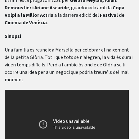
El film està progatonitzat per
Gérard Meylan,
Anaïs
Demoustier i Ariane Ascaride
, guardonada amb la
Copa
Volpi a la Millor Actriu
a la darrera edició del
Festival de
Cinema de Venècia
.
Sinopsi
Una família es reuneix a Marsella per celebrar el naixement
de la petita Glòria. Tot i que tots se n’alegren, la vida és dura i
viuen temps difícils. Però a l’ambiciós oncle de Glòria se li
ocorre una idea per a un negoci que podria treure’ls del mal
moment.