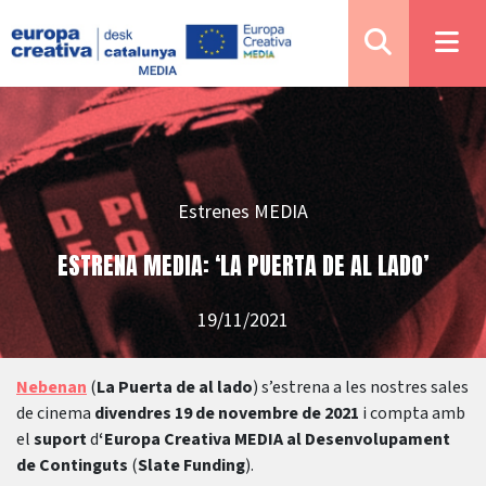
Estrenes MEDIA
ESTRENA MEDIA: ‘LA PUERTA DE AL LADO’
19/11/2021
Nebenan
(
La Puerta de al lado
) s’estrena a les nostres sales
de cinema
divendres 19 de novembre de 2021
i compta amb
el
suport
d
‘Europa Creativa MEDIA al Desenvolupament
de Continguts
(
Slate Funding
).