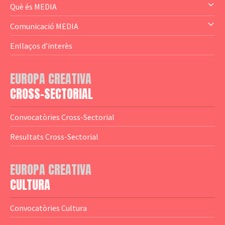
— Audience Cluster
Què és MEDIA
— Altres
— El subprograma MEDIA
Comunicació MEDIA
— Agència Executiva
— Estrenes a Catalunya
Enllaços d’interès
— Adreces MEDIA
— eMEDIAcat
EUROPA CREATIVA
— Logotips
— Notícies
CROSS-SECTORIAL
— Publicacions
Convocatòries Cross-Sectorial
— Guies MEDIA
Resultats Cross-Sectorial
— Altres Guies
— Presentacions
EUROPA CREATIVA
CULTURA
— Estudis
— Anuaris
Convocatòries Cultura
— Catàlegs