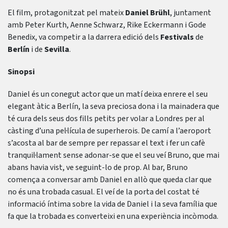
El film, protagonitzat pel mateix
Daniel Brühl
, juntament
amb Peter Kurth, Aenne Schwarz, Rike Eckermann i Gode
Benedix, va competir a la darrera edició dels
Festivals
de
Berlín
i de
Sevilla
.
Sinopsi
Daniel és un conegut actor que un matí deixa enrere el seu
elegant àtic a Berlín, la seva preciosa dona i la mainadera que
té cura dels seus dos fills petits per volar a Londres per al
càsting d’una pel·lícula de superherois. De camí a l’aeroport
s’acosta al bar de sempre per repassar el text i fer un cafè
tranquil·lament sense adonar-se que el seu veí Bruno, que mai
abans havia vist, ve seguint-lo de prop. Al bar, Bruno
comença a conversar amb Daniel en allò que queda clar que
no és una trobada casual. El veí de la porta del costat té
informació íntima sobre la vida de Daniel i la seva família que
fa que la trobada es converteixi en una experiència incòmoda.