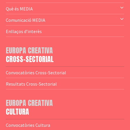
— Audience Cluster
Què és MEDIA
— Altres
— El subprograma MEDIA
Comunicació MEDIA
— Agència Executiva
— Estrenes a Catalunya
Enllaços d’interès
— Adreces MEDIA
— eMEDIAcat
EUROPA CREATIVA
— Logotips
— Notícies
CROSS-SECTORIAL
— Publicacions
Convocatòries Cross-Sectorial
— Guies MEDIA
Resultats Cross-Sectorial
— Altres Guies
— Presentacions
EUROPA CREATIVA
CULTURA
— Estudis
— Anuaris
Convocatòries Cultura