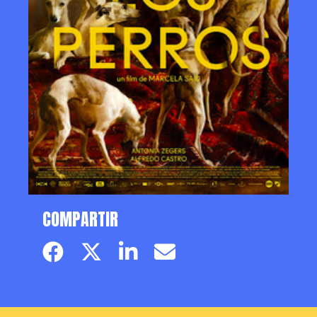
COMPARTIR
Facebook page
Twitter page
Linkedin
Email