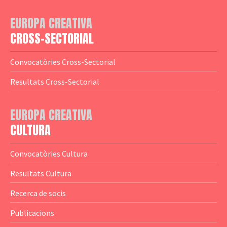
— Adreces MEDIA
— eMEDIAcat
EUROPA CREATIVA
— Logotips
— Notícies
CROSS-SECTORIAL
— Publicacions
Convocatòries Cross-Sectorial
— Guies MEDIA
Resultats Cross-Sectorial
— Altres Guies
— Presentacions
EUROPA CREATIVA
CULTURA
— Estudis
— Anuaris
Convocatòries Cultura
— Catàlegs
Resultats Cultura
— Estadístiques
Recerca de socis
Publicacions