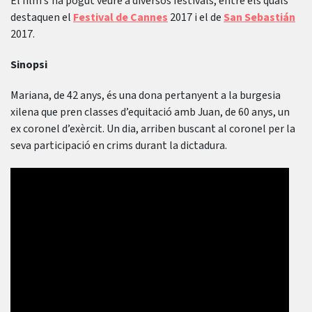
El film s’ha pogut veure a diversos festivals, entre els quals
destaquen el
Festival de Cannes
2017 i el de
San Sebastián
2017.
Sinopsi
Mariana, de 42 anys, és una dona pertanyent a la burgesia
xilena que pren classes d’equitació amb Juan, de 60 anys, un
ex coronel d’exèrcit. Un dia, arriben buscant al coronel per la
seva participació en crims durant la dictadura.