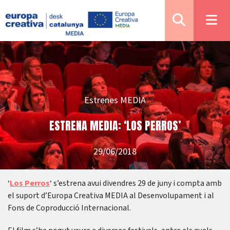
Estrenes MEDIA
ESTRENA MEDIA: ‘LOS PERROS’
29/06/2018
‘
Los Perros
‘ s’estrena avui divendres 29 de juny i compta amb
el suport d’Europa Creativa MEDIA al Desenvolupament i al
Fons de Coproducció Internacional.