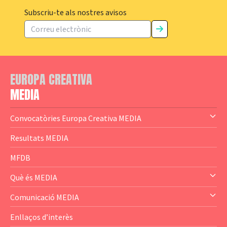
Subscriu-te als nostres avisos
EUROPA CREATIVA
MEDIA
Convocatòries Europa Creativa MEDIA
— Content Cluster
Resultats MEDIA
— Business Cluster
MFDB
— Audience Cluster
Què és MEDIA
— Altres
— El subprograma MEDIA
Comunicació MEDIA
— Agència Executiva
— Estrenes a Catalunya
Enllaços d’interès