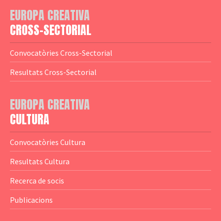
— Adreces MEDIA
— eMEDIAcat
EUROPA CREATIVA
— Logotips
— Notícies
CROSS-SECTORIAL
— Publicacions
Convocatòries Cross-Sectorial
— Guies MEDIA
Resultats Cross-Sectorial
— Altres Guies
— Presentacions
EUROPA CREATIVA
CULTURA
— Estudis
— Anuaris
Convocatòries Cultura
— Catàlegs
Resultats Cultura
— Estadístiques
Recerca de socis
Publicacions