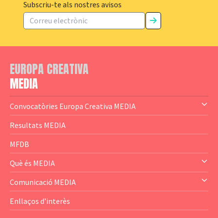
Subscriu-te als nostres avisos
EUROPA CREATIVA
MEDIA
Convocatòries Europa Creativa MEDIA
— Content Cluster
Resultats MEDIA
— Business Cluster
MFDB
— Audience Cluster
Què és MEDIA
— Altres
— El subprograma MEDIA
Comunicació MEDIA
— Agència Executiva
— Estrenes a Catalunya
Enllaços d’interès