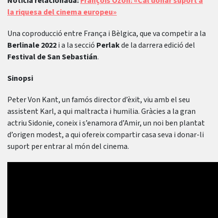
Notícia relacionada:
François Ozon: «Cal donar suport a
la riquesa del cinema europeu»
Una coproducció entre França i Bèlgica, que va competir a la
Berlinale 2022
i a la secció
Perlak
de la darrera edició del
Festival de San Sebastián
.
Sinopsi
Peter Von Kant, un famós director d’èxit, viu amb el seu
assistent Karl, a qui maltracta i humilia. Gràcies a la gran
actriu Sidonie, coneix i s’enamora d’Amir, un noi ben plantat
d’origen modest, a qui ofereix compartir casa seva i donar-li
suport per entrar al món del cinema.