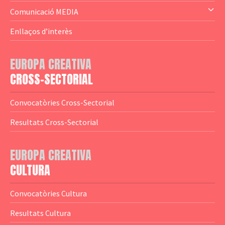
— Altres
— El subprograma MEDIA
Comunicació MEDIA
— Agència Executiva
— Estrenes a Catalunya
Enllaços d’interès
— Adreces MEDIA
— eMEDIAcat
EUROPA CREATIVA
— Logotips
— Notícies
CROSS-SECTORIAL
— Publicacions
Convocatòries Cross-Sectorial
— Guies MEDIA
Resultats Cross-Sectorial
— Altres Guies
— Presentacions
EUROPA CREATIVA
CULTURA
— Estudis
— Anuaris
Convocatòries Cultura
— Catàlegs
Resultats Cultura