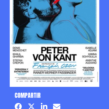
COMPARTIR
Facebook page
Twitter page
Linkedin
Email