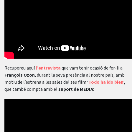
Recupereu aquí
l’entrevista
que vam tenir ocasió de fer-li a
François Ozon
, durant la seva presència al nostre país, amb
motiu de l’estrena a les sales del seu film ‘
Todo ha ido bien
’,
que també compta amb el
suport de MEDIA
: