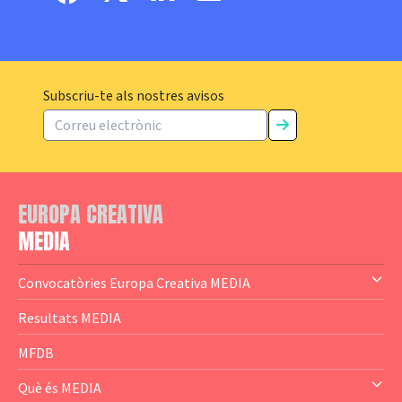
Subscriu-te als nostres avisos
EUROPA CREATIVA
MEDIA
Convocatòries Europa Creativa MEDIA
— Content Cluster
Resultats MEDIA
— Business Cluster
MFDB
— Audience Cluster
Què és MEDIA