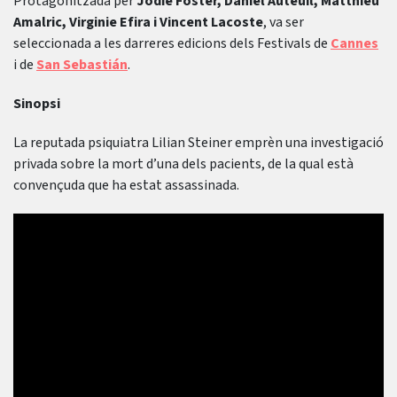
Protagonitzada per
Jodie Foster, Daniel Auteuil, Matthieu
Amalric, Virginie Efira i Vincent Lacoste
, va ser
seleccionada a les darreres edicions dels Festivals de
Cannes
i de
San Sebastián
.
Sinopsi
La reputada psiquiatra Lilian Steiner emprèn una investigació
privada sobre la mort d’una dels pacients, de la qual està
convençuda que ha estat assassinada.