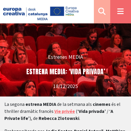
Estrenes MEDIA
ESTRENA MEDIA: ‘VIDA PRIVADA’
18/12/2025
La segona
estrena MEDIA
de la setmana als
cinemes
és el
thriller dramàtic francès
Vie privée
(‘
Vida privada’
/ ‘
A
Private life’
), de
Rebecca Zlotowski
.