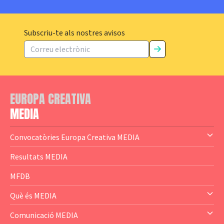
Subscriu-te als nostres avisos
EUROPA CREATIVA
MEDIA
Convocatòries Europa Creativa MEDIA
— Content Cluster
Resultats MEDIA
— Business Cluster
MFDB
— Audience Cluster
Què és MEDIA
— Altres
— El subprograma MEDIA
Comunicació MEDIA