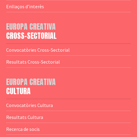
— Agència Executiva
— Estrenes a Catalunya
Enllaços d’interès
— Adreces MEDIA
— eMEDIAcat
EUROPA CREATIVA
— Logotips
— Notícies
CROSS-SECTORIAL
— Publicacions
Convocatòries Cross-Sectorial
— Guies MEDIA
Resultats Cross-Sectorial
— Altres Guies
— Presentacions
EUROPA CREATIVA
CULTURA
— Estudis
— Anuaris
Convocatòries Cultura
— Catàlegs
Resultats Cultura
— Estadístiques
Recerca de socis