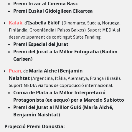
Premi Irizar al Cinema Basc
Premi Euskal Gidoigileen Elkartea
Kalak
Isabella Eklöf
, d’
(Dinamarca, Suècia, Noruega,
Finlàndia, Groenlàndia i Països Baixos). Suport MEDIA al
desenvolupament de contingut Slate Funding.
Premi Especial del Jurat
Premi del Jurat a la Millor Fotografia (Nadim
Carlsen)
Puan
Maria Alche
Benjamin
, de
i
Naishtat
(Argentina, Itàlia, Alemanya, França i Brasil).
Suport MEDIA via fons de coproducció internacional.
Conxa de Plata a la Millor Interpretació
Protagonista (ex aequo) per a Marcelo Subiotto
Premi del Jurat al Millor Guió (María Alché,
Benjamín Naishtat)
Projecció Premi Donostia: