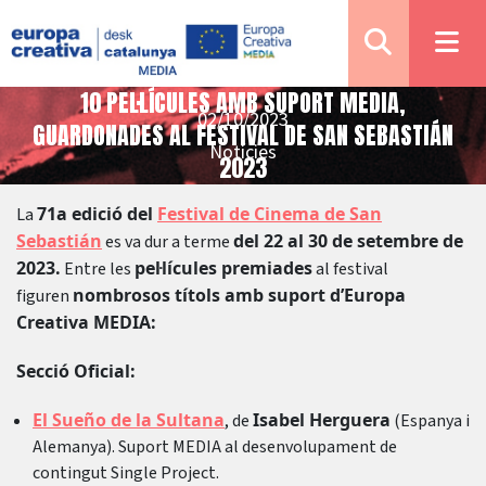
10 PEL·LÍCULES AMB SUPORT MEDIA,
02/10/2023
GUARDONADES AL FESTIVAL DE SAN SEBASTIÁN
Notícies
2023
71a edició del
Festival de Cinema de San
La
Sebastián
del 22 al 30 de setembre de
es va dur a terme
2023.
pel·lícules premiades
Entre les
al festival
nombrosos títols amb suport d’Europa
figuren
Creativa MEDIA:
Secció Oficial:
El Sueño de la Sultana
Isabel Herguera
, de
(Espanya i
Alemanya). Suport MEDIA al desenvolupament de
contingut Single Project.