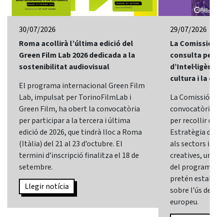
30/07/2026
29/07/2026
Roma acollirà l’última edició del
La Comissió 
Green Film Lab 2026 dedicada a la
consulta per 
sostenibilitat audiovisual
d’Intel·ligènci
cultura i la c
El programa internacional Green Film
Lab, impulsat per TorinoFilmLab i
La Comissió E
Green Film, ha obert la convocatòria
convocatòria d
per participar a la tercera i última
per recollir o
edició de 2026, que tindrà lloc a Roma
Estratègia d’In
(Itàlia) del 21 al 23 d’octubre. El
als sectors i l
termini d’inscripció finalitza el 18 de
creatives, una 
setembre.
del programa
pretén establi
Llegir notícia
sobre l’ús de l
europeu.