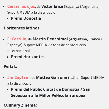
Cerrar los ojos
Victor Erice
, de
(Espanya i Argentina).
Suport MEDIA a la distribució.
Premi Donostia
Horizontes latinos:
El Castillo
Martin Benchimol
, de
(Argentina, França i
Espanya). Suport MEDIA via fons de coproducció
internacional.
Premi Horizontes
Perlak:
I’m Captain
Matteo Garrone
, de
(Itàlia). Suport MEDIA
a la distribució.
Premi del Públic Ciutat de Donostia / San
Sebastián a la Millor Pel·lícula Europea
Culinary Zinema: