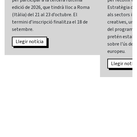
per participar a la tercera i última
per recollir o
edició de 2026, que tindrà lloc a Roma
Estratègia d’In
(Itàlia) del 21 al 23 d’octubre. El
als sectors i l
termini d’inscripció finalitza el 18 de
creatives, una 
setembre.
del programa
pretén establi
Llegir notícia
sobre l’ús de l
europeu.
Llegir notíci