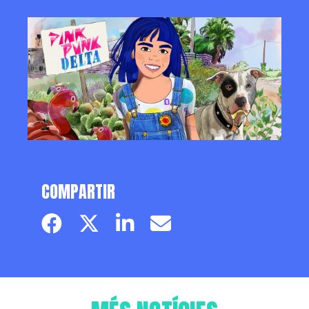
COMPARTIR
Facebook page
Twitter page
Linkedin
Email