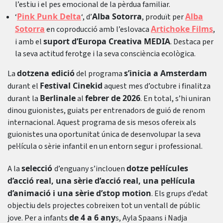
l’estiu i el pes emocional de la pèrdua familiar.
Pink Punk Delta
Alba Sotorra
Alba
‘
‘, d’
, produït per
Sotorra
Artichoke Films
en coproducció amb l’eslovaca
,
suport d’Europa Creativa MEDIA
i amb el
. Destaca per
la seva actitud ferotge i la seva consciència ecològica.
dotzena edició
s’inicia a Amsterdam
La
del programa
Festival Cinekid
durant el
aquest mes d’octubre i finalitza
Berlinale
febrer de 2026
durant la
al
. En total, s’hi uniran
dinou guionistes, guiats per entrenadors de guió de renom
internacional. Aquest programa de sis mesos ofereix als
guionistes una oportunitat única de desenvolupar la seva
pel·lícula o sèrie infantil en un entorn segur i professional.
selecció
dotze pel·lícules
A la
d’enguany s’inclouen
d’acció real, una sèrie d’acció real, una pel·lícula
d’animació i una sèrie d’stop motion
. Els grups d’edat
objectiu dels projectes cobreixen tot un ventall de públic
de 4 a 6 any
jove. Per a infants
s, Ayla Spaans i Nadja