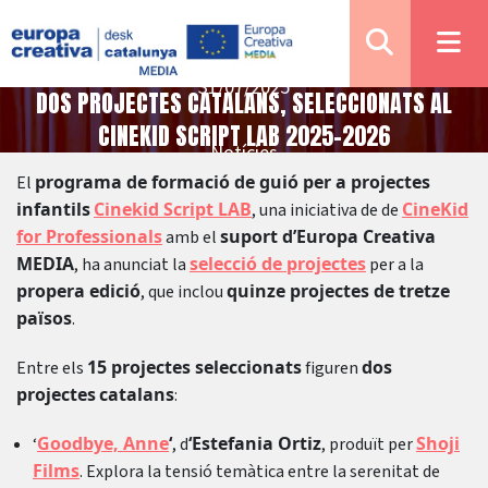
31/07/2025
DOS PROJECTES CATALANS, SELECCIONATS AL
CINEKID SCRIPT LAB 2025-2026
Notícies
programa de formació de guió per a projectes
El
infantils
Cinekid Script LAB
CineKid
, una iniciativa de de
for Professionals
suport d’Europa Creativa
amb el
MEDIA
selecció de projectes
, ha anunciat la
per a la
propera edició
quinze projectes de tretze
, que inclou
països
.
15 projectes seleccionats
dos
Entre els
figuren
projectes
catalans
:
Goodbye, Anne
‘
‘Estefania Ortiz
Shoji
‘
, d
, produït per
Films
. Explora la tensió temàtica entre la serenitat de