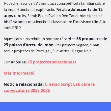
Hüpscher escriuen ‘At our place’, una pel·lícula familiar sobre
adolescents de 12
la importància de l’exploració. Per als
anys o més
, Sarah Baur i Evelien Den Tandt ofereixen una
història amb consciència de classe sobre l’activisme climàtic
amb DRIP.
56 propostes de
Aquest any s’ha rebut un nombre rècord de
25 països d’arreu del món
. Per primera vegada, s’han
rebut projectes de Portugal, Sud-Àfrica i Regne Unit.
15 projectes seleccionats
Consulteu els
.
Més informació
Notícia relacionada:
Cinekid Script Lab obre la
convocatòria 2025-2026