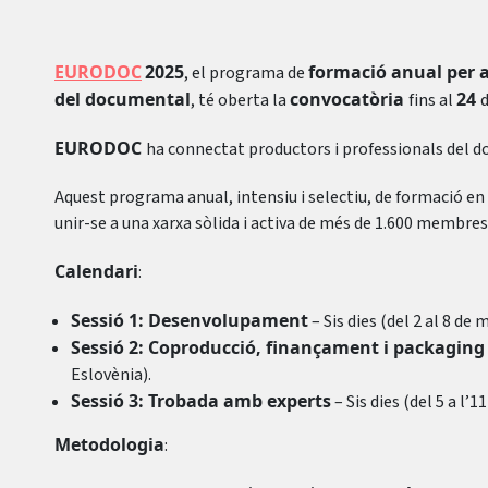
EURODOC
2025
formació anual per a
, el programa de
del documental
convocatòria
24
, té oberta la
fins al
EURODOC
ha connectat productors i professionals del d
Aquest programa anual, intensiu i selectiu, de formació en
unir-se a una xarxa sòlida i activa de més de 1.600 membres
Calendari
:
Sessió 1: Desenvolupament
– Sis dies (del 2 al 8 de 
Sessió 2: Coproducció, finançament i packaging
Eslovènia).
Sessió 3: Trobada amb experts
– Sis dies (del 5 a l’1
Metodologia
: