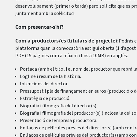
desenvolupament (primer o tardà) però sol·licita que es pr
juntament amb la sol·licitud.
Com presentar-s’hi?
Com a productors/es (titulars de projecte)
: Podràs e
plataforma quan la convocatòria estigui oberta (1 d’agost 
PDF (15 pàgines com a màxim i fins a 10MB) en anglès:
Portada (amb el títol i el nom del productor que rebrà la
Logline i resum de la història.
Intencions del director.
Pressupost i pla de finançament en euros (producció o
Estratègia de producció.
Biografia i filmografia del director(s).
Biografia i filmografia del productor(s) (inclosa la del sol·
Presentació de lempresa productora.
Enllaços de pel·lícules prèvies del director(s) (amb cont
Enllaços de pel·lícules prèvies del productor(s) (amb co