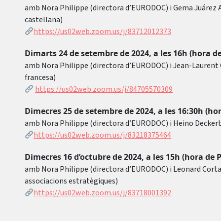
amb Nora Philippe (directora d’EURODOC) i Gema Juárez Al
castellana)
https://us02web.zoom.us/j/83712012373
Dimarts 24 de setembre de 2024, a les 16h (hora de
amb Nora Philippe (directora d’EURODOC) i Jean-Laurent Cs
francesa)
https://us02web.zoom.us/j/84705570309
Dimecres 25 de setembre de 2024, a les 16:30h (hor
amb Nora Philippe (directora d’EURODOC) i Heino Deckert 
https://us02web.zoom.us/j/83218375464
Dimecres 16 d’octubre de 2024, a les 15h (hora de 
amb Nora Philippe (directora d’EURODOC) i Leonard Corta
associacions estratègiques)
https://us02web.zoom.us/j/83718001392