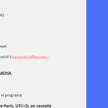
ó).
nual.
celot (
mpourcelot@eurodoc-
 MEDIA
.
e el programa:
e París, UTC+2), en castellà