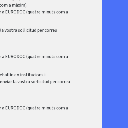
 com a màxim).
stir a EURODOC (quatre minuts com a
la vostra sol·licitud per correu
stir a EURODOC (quatre minuts com a
eballin en institucions i
viar la vostra sol·licitud per correu
stir a EURODOC (quatre minuts com a