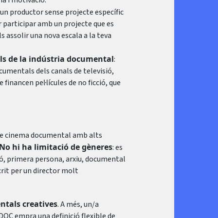
ria i motivació.
a un productor sense projecte específic
er participar amb un projecte que es
 assolir una nova escala a la teva
als de la indústria documental
:
cumentals dels canals de televisió,
financen pel·lícules de no ficció, que
de cinema documental amb alts
No hi ha limitació de gèneres
: es
ó, primera persona, arxiu, documental
crit per un director molt
ntals creatives
. A més, un/a
ODOC empra una definició flexible de