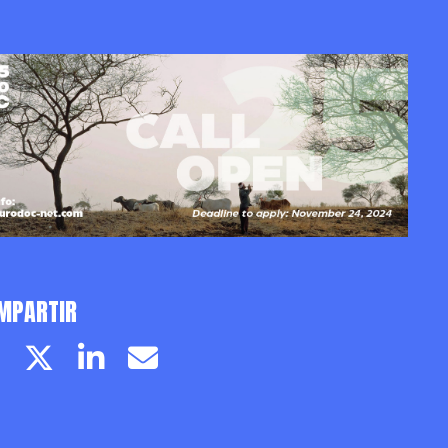
MPARTIR
Facebook page
Twitter page
Linkedin
Email