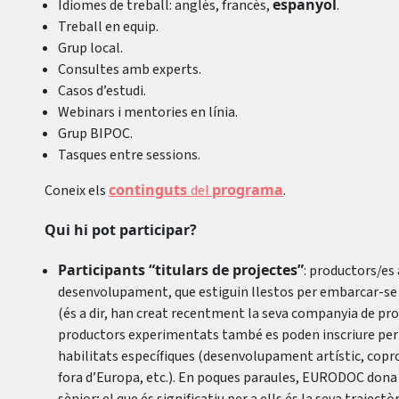
espanyol
Idiomes de treball: anglès, francès,
.
Treball en equip.
Grup local.
Consultes amb experts.
Casos d’estudi.
Webinars i mentories en línia.
Grup BIPOC.
Tasques entre sessions.
continguts
programa
Coneix els
del
.
Qui hi pot participar?
Participants “titulars de projectes”
: productors/es
desenvolupament, que estiguin llestos per embarcar-se 
(és a dir, han creat recentment la seva companyia de pro
productors experimentats també es poden inscriure per a
habilitats específiques (desenvolupament artístic, copr
fora d’Europa, etc.). En poques paraules, EURODOC dona 