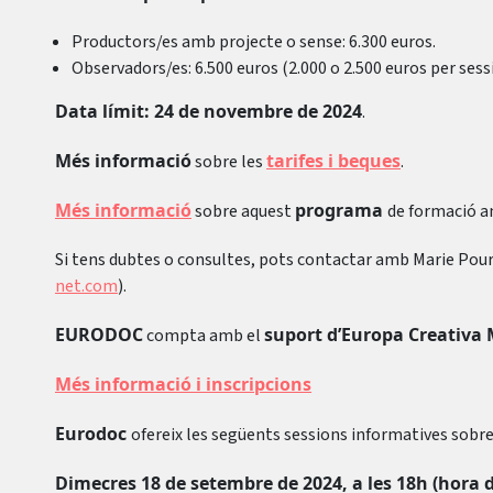
Productors/es amb projecte o sense: 6.300 euros.
Observadors/es: 6.500 euros (2.000 o 2.500 euros per sessi
Data límit: 24 de novembre de 2024
.
Més informació
tarifes i beques
sobre les
.
Més informació
programa
sobre aquest
de formació a
Si tens dubtes o consultes, pots contactar amb Marie Pour
net.com
).
EURODOC
suport d’Europa Creativa
compta amb el
Més informació i inscripcions
Eurodoc
ofereix les següents sessions informatives sobr
Dimecres 18 de setembre de 2024, a les 18h (hora d