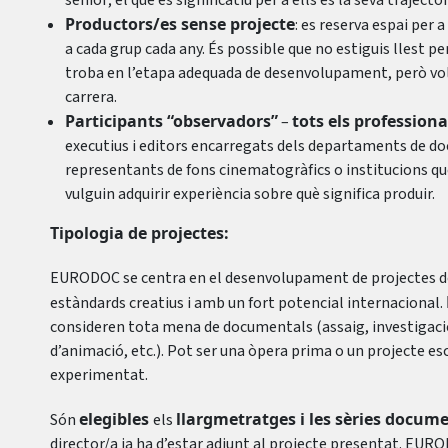
sènior; el que és significatiu per a ells és la seva trajectò
Productors/es sense projecte
: es reserva espai per 
a cada grup cada any. És possible que no estiguis llest p
troba en l’etapa adequada de desenvolupament, però vols
carrera.
Participants “observadors”
tots els profession
–
executius i editors encarregats dels departaments de do
representants de fons cinematogràfics o institucions que 
vulguin adquirir experiència sobre què significa produir.
Tipologia de projectes:
EURODOC se centra en el desenvolupament de projectes 
estàndards creatius i amb un fort potencial internacional.
consideren tota mena de documentals (assaig, investigaci
d’animació, etc.). Pot ser una òpera prima o un projecte es
experimentat.
elegibles
llargmetratges i les sèries docume
Són
els
director/a ja ha d’estar adjunt al projecte presentat. EUR