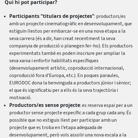
Qui hi pot participar?
Participants “titulars de projectes”
: productors/es
amb un projecte cinematogràfic en desenvolupament, que
estiguin llestos per embarcar-se en una nova etapa a la
seva carrera (és a dir, han creat recentment la seva
companyia de producció o planegen fer-ho). Els productors
experimentats també es poden inscriure per ampliar la
seva xarxa i enfortir habilitats específiques
(desenvolupament artístic, coproducció internacional,
coproducció fora d’Europa, etc.). En poques paraules,
EURODOC dona la benvinguda a productors júnior i sènior;
el que és significatiu per a ells és la seva trajectòria i
motivació.
Productors/es sense projecte
: es reserva espai per a un
productor sense projecte específic a cada grup cada any. És
possible que no estiguis llest per participar amb un
projecte que es troba en l’etapa adequada de
desenvolupament, però vols assolir una nova escala a la