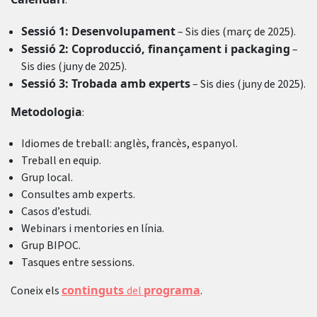
:
Sessió 1: Desenvolupament
– Sis dies (març de 2025).
Sessió 2: Coproducció, finançament i packaging
–
Sis dies (juny de 2025).
Sessió 3: Trobada amb experts
– Sis dies (juny de 2025).
Metodologia
:
Idiomes de treball: anglès, francès, espanyol.
Treball en equip.
Grup local.
Consultes amb experts.
Casos d’estudi.
Webinars i mentories en línia.
Grup BIPOC.
Tasques entre sessions.
continguts
programa
Coneix els
del
.