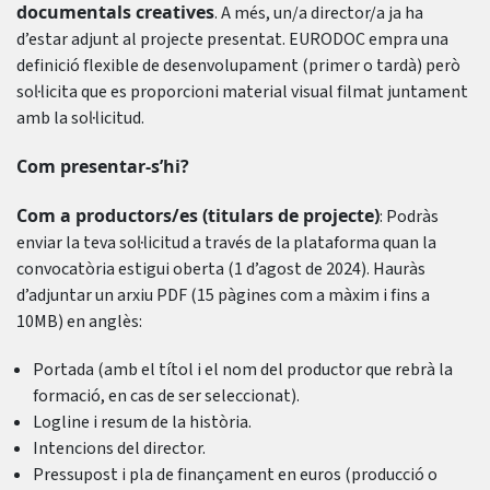
documentals creatives
. A més, un/a director/a ja ha
d’estar adjunt al projecte presentat. EURODOC empra una
definició flexible de desenvolupament (primer o tardà) però
sol·licita que es proporcioni material visual filmat juntament
amb la sol·licitud.
Com presentar-s’hi?
Com a productors/es (titulars de projecte)
: Podràs
enviar la teva sol·licitud a través de la plataforma quan la
convocatòria estigui oberta (1 d’agost de 2024). Hauràs
d’adjuntar un arxiu PDF (15 pàgines com a màxim i fins a
10MB) en anglès:
Portada (amb el títol i el nom del productor que rebrà la
formació, en cas de ser seleccionat).
Logline i resum de la història.
Intencions del director.
Pressupost i pla de finançament en euros (producció o