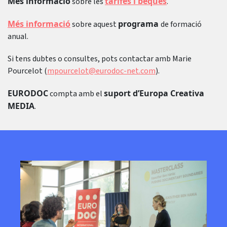
Més informació
tarifes i beques
sobre les
.
Més informació
programa
sobre aquest
de formació
anual.
Si tens dubtes o consultes, pots contactar amb Marie
Pourcelot (
mpourcelot@eurodoc-net.com
).
EURODOC
suport d’Europa Creativa
compta amb el
MEDIA
.