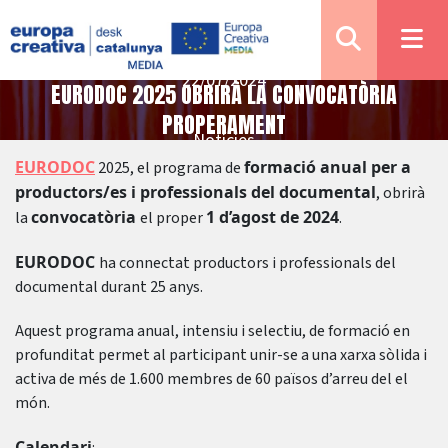
22/07/2024
EURODOC 2025 OBRIRÀ LA CONVOCATÒRIA
PROPERAMENT
Notícies
EURODOC
formació anual per a
2025, el programa de
productors/es i professionals del documental
, obrirà
convocatòria
1 d’agost de 2024
la
el proper
.
EURODOC
ha connectat productors i professionals del
documental durant 25 anys.
Aquest programa anual, intensiu i selectiu, de formació en
profunditat permet al participant unir-se a una xarxa sòlida i
activa de més de 1.600 membres de 60 països d’arreu del el
món.
Calendari