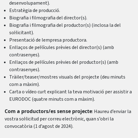
desenvolupament).
Estratègia de producció.
Biografia i filmografia del director(s).
Biografia i filmografia del productor(s) (inclosa la del
sol·licitant).
Presentació de lempresa productora.
Enllaços de pel·lícules prèvies del director(s) (amb
contrasenyes).
Enllaços de pel·lícules prèvies del productor(s) (amb
contrasenyes).
Tràiler/teaser/mostres visuals del projecte (deu minuts
com a màxim).
Carta o vídeo curt explicant la teva motivació per assistir a
EURODOC (quatre minuts com a màxim).
Com a productors/es sense projecte
: Haureu d’enviar la
vostra sol·licitud per correu electrònic, quan s’obri la
convocatòria (1 d’agost de 2024).