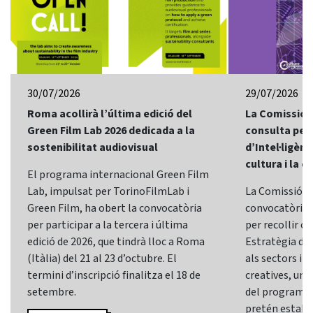
30/07/2026
29/07/2026
Roma acollirà l’última edició del
La Comissió 
Green Film Lab 2026 dedicada a la
consulta per 
sostenibilitat audiovisual
d’Intel·ligènci
cultura i la c
El programa internacional Green Film
Lab, impulsat per TorinoFilmLab i
La Comissió E
Green Film, ha obert la convocatòria
convocatòria d
per participar a la tercera i última
per recollir o
edició de 2026, que tindrà lloc a Roma
Estratègia d’In
(Itàlia) del 21 al 23 d’octubre. El
als sectors i l
termini d’inscripció finalitza el 18 de
creatives, una 
setembre.
del programa
pretén establi