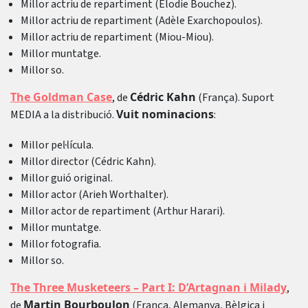
Millor actriu de repartiment (Élodie Bouchez).
Millor actriu de repartiment (Adèle Exarchopoulos).
Millor actriu de repartiment (Miou-Miou).
Millor muntatge.
Millor so.
The Goldman Case
Cédric Kahn
, de
(França). Suport
Vuit nominacions
MEDIA a la distribució.
:
Millor pel·lícula.
Millor director (Cédric Kahn).
Millor guió original.
Millor actor (Arieh Worthalter).
Millor actor de repartiment (Arthur Harari).
Millor muntatge.
Millor fotografia.
Millor so.
The Three Musketeers – Part I: D’Artagnan i Milady
,
Martin Bourboulon
de
(França, Alemanya, Bèlgica i