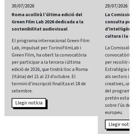
30/07/2026
29/07/2026
Roma acollirà l’última edició del
La Comissió 
Green Film Lab 2026 dedicada a la
consulta per 
sostenibilitat audiovisual
d’Intel·ligènci
cultura i la c
El programa internacional Green Film
Lab, impulsat per TorinoFilmLab i
La Comissió E
Green Film, ha obert la convocatòria
convocatòria d
per participar a la tercera i última
per recollir o
edició de 2026, que tindrà lloc a Roma
Estratègia d’In
(Itàlia) del 21 al 23 d’octubre. El
als sectors i l
termini d’inscripció finalitza el 18 de
creatives, una 
setembre.
del programa
pretén establi
Llegir notícia
sobre l’ús de l
europeu.
Llegir notíci