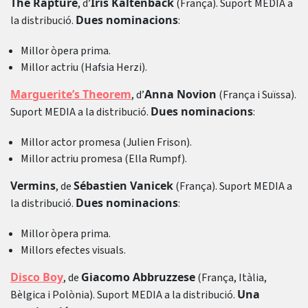
The Rapture
Iris Kaltenbäck
, d’
(França). Suport MEDIA a
Dues nominacions
la distribució.
:
Millor òpera prima.
Millor actriu (Hafsia Herzi).
Marguerite’s Theorem
Anna Novion
, d’
(França i Suïssa).
Dues nominacions
Suport MEDIA a la distribució.
:
Millor actor promesa (Julien Frison).
Millor actriu promesa (Ella Rumpf).
Vermins
Sébastien Vanicek
, de
(França). Suport MEDIA a
Dues nominacions
la distribució.
:
Millor òpera prima.
Millors efectes visuals.
Disco Boy
Giacomo Abbruzzese
, de
(França, Itàlia,
Una
Bèlgica i Polònia). Suport MEDIA a la distribució.