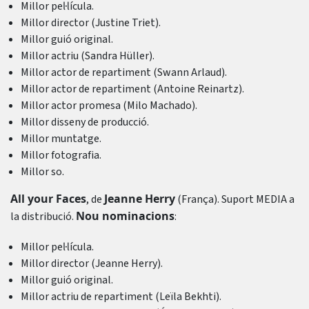
Millor pel·lícula.
Millor director (Justine Triet).
Millor guió original.
Millor actriu (Sandra Hüller).
Millor actor de repartiment (Swann Arlaud).
Millor actor de repartiment (Antoine Reinartz).
Millor actor promesa (Milo Machado).
Millor disseny de producció.
Millor muntatge.
Millor fotografia.
Millor so.
All your Faces
Jeanne Herry
, de
(França). Suport MEDIA a
Nou nominacions
la distribució.
:
Millor pel·lícula.
Millor director (Jeanne Herry).
Millor guió original.
Millor actriu de repartiment (Leïla Bekhti).