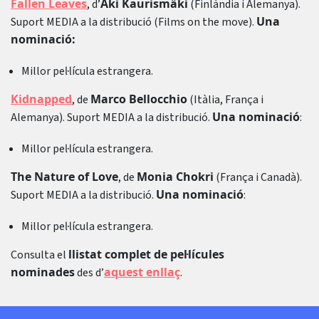
Fallen Leaves
Aki Kaurismäki
, d’
(Finlàndia i Alemanya).
Una
Suport MEDIA a la distribució (Films on the move).
nominació:
Millor pel·lícula estrangera.
Kidnapped
Marco Bellocchio
, de
(Itàlia, França i
Una nominació
Alemanya). Suport MEDIA a la distribució.
:
Millor pel·lícula estrangera.
The Nature of Love
Monia Chokri
, de
(França i Canadà).
Una nominació
Suport MEDIA a la distribució.
:
Millor pel·lícula estrangera.
llistat complet de pel·lícules
Consulta el
nominades
aquest enllaç
des d’
.