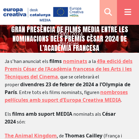
GRAN PRESÈNCIA DE FILMS MEDIA ENTRE LES
25/01/2024
NOMINACIONS DELS PREMIS CÈSAR 2024 DE
Notícies
L’ACADÈMIA FRANCESA
films
nominats
49a edició dels
Ja s’han anunciat els
a la
Premis César de l’Acadèmia francesa de les Arts i les
Tècniques del Cinema
,
que se celebrarà el
divendres 23 de febrer de 2024 a l’Olympia de
proper
París
nombroses
. Entre tots els films nominats, figuren
pel·lícules amb suport d’Europa Creativa MEDIA
.
films amb suport MEDIA
César
Els
nominats als
2024
són:
The Animal Kingdom
Thomas Cailley
, de
(França i