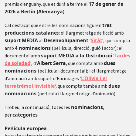
17 de gener de
premis d’enguany, que es durà a terme el
2026 a Berlín (Alemanya)
.
tres
Cal destacar que entre les nominacions figuren
produccions catalane
s: el llargmetratge de ficció amb
suport MEDIA
Desenvolupament
Sirât
al
‘
‘, que compta
4 nominacions
amb
(pel·lícula, direcció, guió i actor); el
suport MEDIA a la Distribució
Tardes
documental amb
‘
de soledad
Albert Serra
dues
‘, d’
, que compta amb
nominacions
(pel·lícula i documental); i el llargmetratge
L’Olívia i el
d’animació amb suport d’Eurimages ‘
terratrèmol invisible
dues
‘, que compta també amb
nominacions
(pel·lícula i llargmetratge d’animació).
nominacions
Trobeu, a continuació, totes les
,
categories
per
:
Pel·lícula europea
: