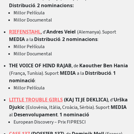
Distribució
2 nominacions:
.
Millor Pel·lícula
Millor Documental
RIEFENSTAHL
Andres Veiel
, d’
(Alemanya). Suport
MEDIA
Distribució
2 nominacions
a la
.
:
Millor Pel·lícula
Millor Documental
THE VOICE OF HIND RAJAB
Kaouther Ben Hania
, de
MEDIA
Distribució
1
(França, Tunísia). Suport
a la
.
nominació
:
Millor Pel·lícula
LITTLE TROUBLE GIRLS
(KAJ TI JE DEKLICA)
Urška
, d’
Djukic
MEDIA
(Eslovènia, Itàlia, Croàcia, Sèrbia). Suport
Desenvolupament
1 nominació
al
.
European Discovery – Prix FIPRESCI
CASE 137
(DOSSIER 137)
Dominik Moll