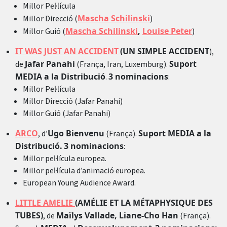
Millor Pel·lícula
Mascha Schilinski
Millor Direcció (
)
Mascha Schilinski
,
Louise Peter
Millor Guió (
)
IT WAS JUST AN ACCIDENT
(UN SIMPLE ACCIDENT
),
Jafar Panahi
Suport
de
(França, Iran, Luxemburg).
MEDIA a la Distribució
3 nominacions
.
:
Millor Pel·lícula
Millor Direcció (Jafar Panahi)
Millor Guió (Jafar Panahi)
ARCO
Ugo Bienvenu
Suport MEDIA a la
, d’
(França).
Distribució.
3 nominacions
:
Millor pel·lícula europea.
Millor pel·lícula d’animació europea.
European Young Audience Award.
LITTLE AMELIE
(AMÉLIE ET LA MÉTAPHYSIQUE DES
TUBES)
Maïlys Vallade, Liane-Cho Han
, de
(França).