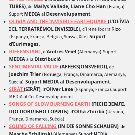
TUBES)
Maïlys Vallade, Liane-Cho Han
, de
(França).
MEDIA
Desenvolupament
Suport
al
.
OLIVIA AND THE INVISIBLE EARTHQUAKE
(L’OLÍVIA
I EL TERRATRÈMOL INVISIBLE
), d’Irene Iborra Rizo
Suport
(Espanya, França, Bèlgica, Suïssa, Xile).
d’Eurimages.
RIEFENSTAHL
Andres Veiel
, d’
(Alemanya). Suport
MEDIA
Distribució
a la
SENTIMENTAL VALUE
(AFFEKSJONSVERDI)
, de
Joachim Trier
(Noruega, França, Dinamarca, Alemanya,
Suport MEDIA al Desenvolupament
Suècia).
.
SIRĀT
(SIRÂT)
Oliver Laxe
, d’
(Espanya, França). Suport
MEDIA al Co-Desenvolupament
SONGS OF SLOW BURNING EARTH
(ПІСНІ ЗЕМЛІ,
ЩО ПОВІЛЬНО ГОРИТЬ)
Olha Zhurba
, d’
(Ucraïna,
França, Dinamarca, Suècia)
SOUND OF FALLING
(IN DIE SONNE SCHAUEN)
, de
Mascha Schilinski (
Alemanya). Suport MEDIA.