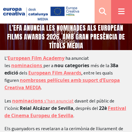
L’EFA ANUNCIA LES NOMINADES ALS EUROPEAN
18/11/2025
FILMS AWARDS 2026, AMB GRAN PRESÈNCIA DE
Notícies
TÍTOLS MEDIA
European Film Academy
L’
ha anunciat
nominacions
nou categories
38a
les
per a
més de la
edició
European Film Awards
dels
, entre les quals
nombroses pel·lícules amb suport d’Europa
figuren
Creativa MEDIA
.
nominacions
Les
s’han anunciat
davant del públic de
Reial Alcázar de Sevilla
22è
Festival
l’icònic
, després del
de Cinema Europeu de Sevilla
.
Els guanyadors es revelaran a la cerimònia de lliurament de