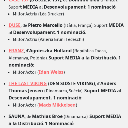
, de
(França).
MEDIA
Desenvolupament
1 nominació
Suport
al
.
:
Millor Actriu (Léa Drucker)
DUSE
Pietro Marcello
MEDIA
, de
(Itàlia, França). Suport
Desenvolupament
1 nominació
al
.
:
Millor Actriu (Valeria Bruni Tedeschi)
FRANZ
Agnieszka Holland
, d’
(República Txeca,
Suport MEDIA a la Distribució.
1
Alemanya, Polònia).
nominació
:
Idan Weiss
Millor Actor (
)
THE LAST VIKING
DEN SIDSTE VIKING)
Anders
(
, d’
Thomas Jensen
Suport MEDIA al
(Dinamarca, Suècia).
Desenvolupament. 1 nominació
:
Mads Mikkelsen
Millor Actor (
)
SAUNA
Mathias Broe
Suport MEDIA
, de
(Dinamarca).
a la Distribució
1 Nominació
.
: