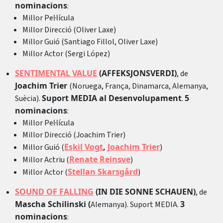
nominacions
:
Millor Pel·lícula
Millor Direcció (Oliver Laxe)
Millor Guió (Santiago Fillol, Oliver Laxe)
Millor Actor (Sergi López)
SENTIMENTAL VALUE
(AFFEKSJONSVERDI)
, de
Joachim Trier
(Noruega, França, Dinamarca, Alemanya,
Suport MEDIA al Desenvolupament
5
Suècia).
.
nominacions
:
Millor Pel·lícula
Millor Direcció (Joachim Trier)
Eskil Vogt
,
Joachim Trier
Millor Guió (
)
Renate Reinsve
Millor Actriu (
)
Stellan Skarsgård
Millor Actor (
)
SOUND OF FALLING
(IN DIE SONNE SCHAUEN)
, de
Mascha Schilinski (
3
Alemanya). Suport MEDIA.
nominacions
: