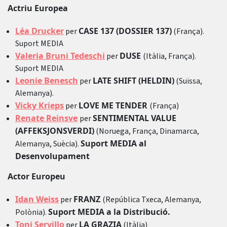
Actriu Europea
Léa Drucker
CASE 137 (DOSSIER 137)
per
(França).
Suport MEDIA
Valeria Bruni Tedeschi
DUSE
per
(Itàlia, França).
Suport MEDIA
Leonie Benesch
LATE SHIFT (HELDIN)
per
(Suïssa,
Alemanya).
Vicky Krieps
LOVE ME TENDER
per
(França)
Renate Reinsve
SENTIMENTAL VALUE
per
(AFFEKSJONSVERDI)
(Noruega, França, Dinamarca,
Suport MEDIA al
Alemanya, Suècia).
Desenvolupament
Actor Europeu
Idan Weiss
FRANZ
per
(República Txeca, Alemanya,
Suport MEDIA a la Distribució.
Polònia).
Toni Servillo
LA GRAZIA
per
(Itàlia)