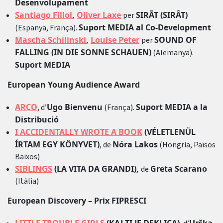
Desenvolupament
Santiago Fillol
,
Oliver Laxe
SIRĀT (SIRÂT)
per
Suport MEDIA al Co-Development
(Espanya, França).
Mascha Schilinski
,
Louise Peter
SOUND OF
per
FALLING (IN DIE SONNE SCHAUEN)
(Alemanya).
Suport MEDIA
European Young Audience Award
ARCO
Ugo Bienvenu
Suport MEDIA a la
, d’
(França).
Distribució
I ACCIDENTALLY WROTE A BOOK
(VÉLETLENÜL
ÍRTAM EGY KÖNYVET)
Nóra Lakos
, de
(Hongria, Països
Baixos)
SIBLINGS
(LA VITA DA GRANDI),
Greta Scarano
de
(Itàlia)
European Discovery – Prix FIPRESCI