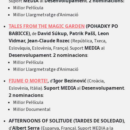
MEDIA
Desenvolupament
2 nominacions:
Suport
al
.
Millor Pel·lícula
Millor Llargmetratge d’Animació
TALES FROM THE MAGIC GARDEN
(POHADKY PO
BABICCE)
David Súkup, Patrik Pašš, Leon
, de
Vidmar, Jean-Claude Rozec
(República, Txeca,
MEDIA
Eslovàquia, Eslovènia, França). Suport
al
Desenvolupament
2 nominacions
.
:
Millor Pel·lícula
Millor Llargmetratge d’Animació
FIUME O MORTE!
,
Igor Bezinović
d’
(Croàcia,
Suport MEDIA
Desenvolupament
Eslovènia, Itàlia).
al
.
2 nominacions
:
Millor Pel·lícula
Millor Documental
AFTERNOONS OF SOLITUDE (TARDES DE SOLEDAD)
,
Albert Serra
d’
(Espanya, França). Suport MEDIA a la