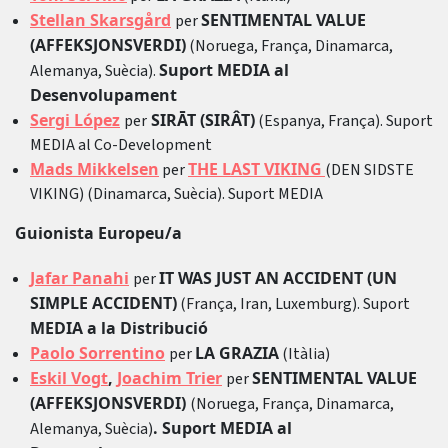
Stellan Skarsgård
SENTIMENTAL VALUE
per
(AFFEKSJONSVERDI)
(Noruega, França, Dinamarca,
Suport MEDIA al
Alemanya, Suècia).
Desenvolupament
Sergi López
SIRĀT (SIRÂT)
per
(Espanya, França). Suport
MEDIA al Co-Development
Mads Mikkelsen
THE LAST VIKING
per
(DEN SIDSTE
VIKING) (Dinamarca, Suècia). Suport MEDIA
Guionista Europeu/a
Jafar Panahi
IT WAS JUST AN ACCIDENT (UN
per
SIMPLE ACCIDENT)
(França, Iran, Luxemburg). Suport
MEDIA a la Distribució
Paolo Sorrentino
LA GRAZIA
per
(Itàlia)
Eskil Vogt
,
Joachim Trier
SENTIMENTAL VALUE
per
(AFFEKSJONSVERDI)
(Noruega, França, Dinamarca,
. Suport MEDIA al
Alemanya, Suècia)