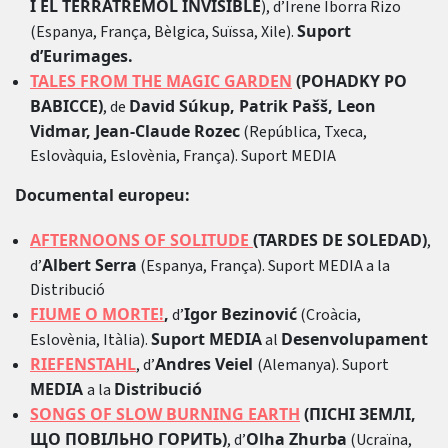
I EL TERRATRÈMOL INVISIBLE
), d’Irene Iborra Rizo
Suport
(Espanya, França, Bèlgica, Suïssa, Xile).
d’Eurimages.
TALES FROM THE MAGIC GARDEN
(POHADKY PO
BABICCE)
David Súkup, Patrik Pašš, Leon
, de
Vidmar, Jean-Claude Rozec
(República, Txeca,
Eslovàquia, Eslovènia, França). Suport MEDIA
Documental europeu:
AFTERNOONS OF SOLITUDE
(TARDES DE SOLEDAD)
,
Albert Serra
d’
(Espanya, França). Suport MEDIA a la
Distribució
FIUME O MORTE!
,
Igor Bezinović
d’
(Croàcia,
Suport MEDIA
Desenvolupament
Eslovènia, Itàlia).
al
RIEFENSTAHL
Andres Veiel
, d’
(Alemanya). Suport
MEDIA
Distribució
a la
SONGS OF SLOW BURNING EARTH
(ПІСНІ ЗЕМЛІ,
ЩО ПОВІЛЬНО ГОРИТЬ)
Olha Zhurba
, d’
(Ucraïna,