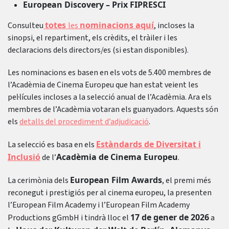
European Discovery – Prix FIPRESCI
totes
nominacions aquí
Consulteu
les
, incloses la
sinopsi, el repartiment, els crèdits, el tràiler i les
declaracions dels directors/es (si estan disponibles).
Les nominacions es basen en els vots de 5.400 membres de
l’Acadèmia de Cinema Europeu que han estat veient les
pel·lícules incloses a la selecció anual de l’Acadèmia. Ara els
membres de l’Acadèmia votaran els guanyadors. Aquests són
els
detalls del procediment d’adjudicació
.
Estàndards de Diversitat i
La selecció es basa en els
Inclusió
Acadèmia de Cinema Europeu
de l’
.
European Film Awards
La cerimònia dels
, el premi més
reconegut i prestigiós per al cinema europeu, la presenten
l’European Film Academy i l’European Film Academy
17 de gener de 2026
Productions gGmbH i tindrà lloc el
a