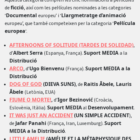
Aquesta categoria comprèn les cinc nominacions a pel·lícules
ficció
de
, així com les pel·lícules nominades a les categories
Documental
Llargmetratge d’animació
‘
europeu’ i ‘
Pel·lícula
europeu’, que també competeixen per la categoria ‘
europea
‘.
AFTERNOONS OF SOLITUDE (TARDES DE SOLEDAD)
,
Albert Serra
Suport MEDIA
d’
(Espanya, França).
a la
Distribució
ARCO
Ugo Bienvenu
Suport MEDIA a la
, d’
(França).
Distribució
DOG OF GOD
(DIEVA SUNS)
Raitis Ābele, Lauris
, de
Ābele
(Letònia, EUA)
FIUME O MORTE!
,
Igor Bezinović
d’
(Croàcia,
Suport MEDIA
Desenvolupament
Eslovènia, Itàlia).
al
.
IT WAS JUST AN ACCIDENT
(UN SIMPLE ACCIDENT
),
Jafar Panahi
Suport
de
(França, Iran, Luxemburg).
MEDIA a la Distribució
.
LITTLE AMELIE
(AMÉLIE ET LA MÉTAPHYSIQUE DES