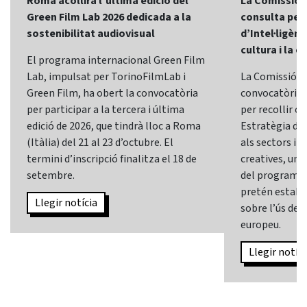
Roma acollirà l’última edició del
La Comissió 
Green Film Lab 2026 dedicada a la
consulta per 
sostenibilitat audiovisual
d’Intel·ligènci
cultura i la c
El programa internacional Green Film
Lab, impulsat per TorinoFilmLab i
La Comissió E
Green Film, ha obert la convocatòria
convocatòria d
per participar a la tercera i última
per recollir o
edició de 2026, que tindrà lloc a Roma
Estratègia d’In
(Itàlia) del 21 al 23 d’octubre. El
als sectors i l
termini d’inscripció finalitza el 18 de
creatives, una 
setembre.
del programa
pretén establi
Llegir notícia
sobre l’ús de l
europeu.
Llegir notíci