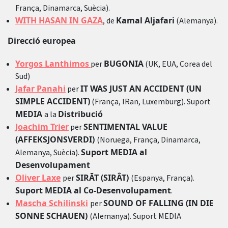
França, Dinamarca, Suècia).
WITH HASAN IN GAZA
Kamal Aljafari
, de
(Alemanya).
Direcció europea
Yorgos Lanthimos
BUGONIA
per
(UK, EUA, Corea del
Sud)
Jafar Panahi
IT WAS JUST AN ACCIDENT (UN
per
SIMPLE ACCIDENT)
(França, IRan, Luxemburg). Suport
MEDIA
Distribució
a la
Joachim Trier
SENTIMENTAL VALUE
per
(AFFEKSJONSVERDI)
(Noruega, França, Dinamarca,
Suport MEDIA al
Alemanya, Suècia).
Desenvolupament
Oliver Laxe
SIRĀT (SIRÂT)
per
(Espanya, França).
Suport MEDIA al Co-Desenvolupament
.
Mascha Schilinski
SOUND OF FALLING (IN DIE
per
SONNE SCHAUEN)
(Alemanya). Suport MEDIA