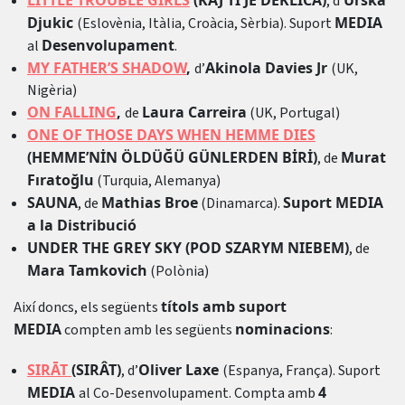
LITTLE TROUBLE GIRLS
(KAJ TI JE DEKLICA)
Urška
, d’
Djukic
MEDIA
(Eslovènia, Itàlia, Croàcia, Sèrbia). Suport
Desenvolupament
al
.
MY FATHER’S SHADOW
,
Akinola Davies Jr
d’
(UK,
Nigèria)
ON FALLING
,
Laura Carreira
de
(UK, Portugal)
ONE OF THOSE DAYS WHEN HEMME DIES
(HEMME’NİN ÖLDÜĞÜ GÜNLERDEN BİRİ)
Murat
, de
Fıratoğlu
(Turquia, Alemanya)
SAUNA
Mathias Broe
Suport MEDIA
, de
(Dinamarca).
a la Distribució
UNDER THE GREY SKY (POD SZARYM NIEBEM)
, de
Mara Tamkovich
(Polònia)
títols amb suport
Així doncs, els següents
MEDIA
nominacions
compten amb les següents
:
SIRĀT
(SIRÂT)
Oliver Laxe
, d’
(Espanya, França). Suport
MEDIA
4
al Co-Desenvolupament. Compta amb