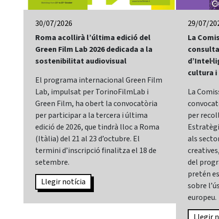
30/07/2026
29/07/20
Roma acollirà l’última edició del
La Comis
Green Film Lab 2026 dedicada a la
consulta
sostenibilitat audiovisual
d’Intel·li
cultura i
El programa internacional Green Film
Lab, impulsat per TorinoFilmLab i
La Comis
Green Film, ha obert la convocatòria
convocatò
per participar a la tercera i última
per recol
edició de 2026, que tindrà lloc a Roma
Estratègia
(Itàlia) del 21 al 23 d’octubre. El
als sector
termini d’inscripció finalitza el 18 de
creatives,
setembre.
del prog
pretén es
Llegir notícia
sobre l’ús
europeu.
Llegir n