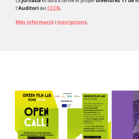
jornada
divendres 17 de 
La
es durà a terme el proper
Auditori
CCCB
.
l’
del
Més informació
inscripcions
i
.