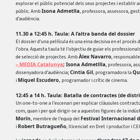
explorar el públic potencial dels seus projectes i establir
Isona Admetlla
públic. Amb
, professora, assessora, gest
d’audiència.
11.30 a 12:45 h. Taula: A l’altra banda del dossier
El dossier d’una pel·lícula és una eina decisiva en el proc
l’obra. Aquesta taula té l’objectiu de guiar els profession
Àlex Navarro
de selecció de projectes. Amb
, responsable
– MEDIA Catalunya
; Isona Admetllla
, professora, as
Cintia Gil
Qu
dissenyadora d’audiència;
, programadora la
Miquel Escudero,
i
programador i crític de cinema.
12:45 a 14 h. Taula: Batalla de contractes (de distr
Un one-to-one a l’escenari per explicar clàusules contract
com, quan i per què dirigir-se a aquestes figures de la ind
Morín
Festival Internacional 
, membre de l’equip del
Robert Butragueño
i
, llicenciat en Dret i productor i CE