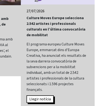
27/07/2026
24/
Culture Moves Europe selecciona
El 
lm amb
2.542 artistes i professionals
of 
, de
culturals en l’última convocatòria
Bay
de mobilitat
Sit
rama amb
El programa europeu Culture Moves
El 
IA al
Europe, emmarcat dins d'Europa
It,
s', el
Creativa, ha anunciat els resultats de
cat
lundain.
la seva darrera convocatòria de
Mar
subvencions per a la mobilitat
Sec
individual, amb un total de 2.542
de 
artistes i professionals de la cultura
des
seleccionats i 1.596 projectes
sec
finançats.
Can
Llegir notícia
L