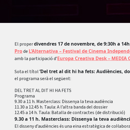
divendres 17 de novembre, de 9:30h a 14h
El proper
Pro
L’Alternativa – Festival de Cinema Indepen
de
Europa Creativa Desk – MEDIA 
amb la participació d’
‘Del tret al dit hi ha fets: Audiències, d
Sota el títol
el programa serà el següent:
DEL TRET AL DIT HI HA FETS
Programa
9.30 a 11 h. Masterclass: Dissenya la teva audiència
11.30 a 12.45 h. Taula: A l’altra banda del dossier
12.45 a 14 h. Taula: Batalla de contractes (de distribució)
9.30 a 11 h. Masterclass: Dissenya la teva audiènc
El disseny d’audiències és una eina estratègica de col·labor