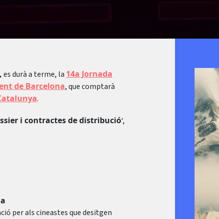
,
14a Jornada
es durà a terme, la
dent de Barcelona
, que comptarà
Catalunya
.
ossier i contractes de distribució
‘,
ia
ació per als cineastes que desitgen