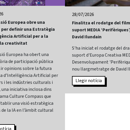
26
28/07/2026
sió Europea obre una
Finalitza el rodatge del fi
 per definir una Estratègia
suport MEDIA ‘Perifèriques’
gència Artificial per a la
David Ilundain
 la creativitat
S'ha iniciat el rodatge del d
sió Europea ha obert una
suport d'Europa Creativa MED
ria de participació pública
Desenvolupament 'Perifèrique
lir opinions sobre la futura
nou llargmetratge de David I
 d’Intel·ligència Artificial per
Llegir notícia
s i les indústries culturals i
 una iniciativa inclosa dins
rama Culture Compass que
tablir una visió estratègica
 de la IA en l’àmbit cultural
otícia