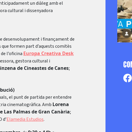
 anticipadament un diàleg amb el
ora cultural i dissenyadora
és de desenvolupament i finançament de
als que formen part d’aquests comitès
Europa Creativa Desk
 de l’oficina
sessora, gestora cultural i
CO
inzena de Cineastes de Canes
;
ibució)
uals, el punt de partida per entendre
Lorena
ústria cinematogràfica. Amb
de Las Palmas de Gran Canària
;
O d’
Elamedia Estudios
.