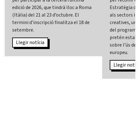
edició de 2026, que tindrà lloc a Roma
Estratègia d’In
(Itàlia) del 21 al 23 d’octubre. El
als sectors i l
termini d’inscripció finalitza el 18 de
creatives, una 
setembre.
del programa
pretén establi
Llegir notícia
sobre l’ús de l
europeu.
Llegir notíci