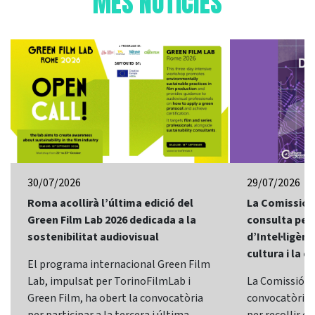
MÉS NOTÍCIES
30/07/2026
29/07/2026
Roma acollirà l’última edició del
La Comissió 
Green Film Lab 2026 dedicada a la
consulta per 
sostenibilitat audiovisual
d’Intel·ligènci
cultura i la c
El programa internacional Green Film
Lab, impulsat per TorinoFilmLab i
La Comissió E
Green Film, ha obert la convocatòria
convocatòria d
per participar a la tercera i última
per recollir o