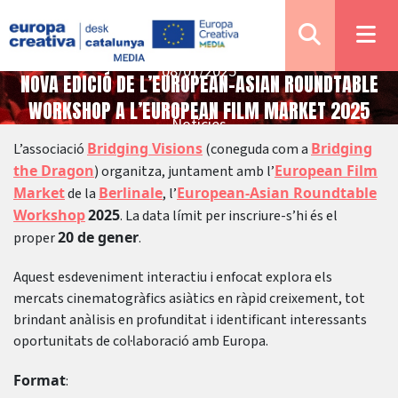
08/01/2025
NOVA EDICIÓ DE L’EUROPEAN-ASIAN ROUNDTABLE
WORKSHOP A L’EUROPEAN FILM MARKET 2025
Notícies
Bridging Visions
Bridging
L’associació
(coneguda com a
the Dragon
European Film
) organitza, juntament amb l’
Market
Berlinale
European-Asian Roundtable
de la
, l’
Workshop
2025
. La data límit per inscriure-s’hi és el
20 de gener
proper
.
Aquest esdeveniment interactiu i enfocat explora els
mercats cinematogràfics asiàtics en ràpid creixement, tot
brindant anàlisis en profunditat i identificant interessants
oportunitats de col·laboració amb Europa.
Format
: