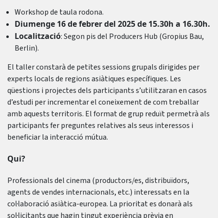
Workshop de taula rodona.
Diumenge 16 de febrer del 2025 de 15.30h a 16.30h.
Localització
: Segon pis del Producers Hub (Gropius Bau,
Berlin).
El taller constarà de petites sessions grupals dirigides per
experts locals de regions asiàtiques específiques. Les
qüestions i projectes dels participants s’utilitzaran en casos
d’estudi per incrementar el coneixement de com treballar
amb aquests territoris. El format de grup reduït permetrà als
participants fer preguntes relatives als seus interessos i
beneficiar la interacció mútua.
Qui?
Professionals del cinema (productors/es, distribuïdors,
agents de vendes internacionals, etc.) interessats en la
col·laboració asiàtica-europea. La prioritat es donarà als
sol·licitants que hagin tingut experiència prèvia en