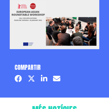
COMPARTIR
Facebook page
Twitter page
Linkedin
Email