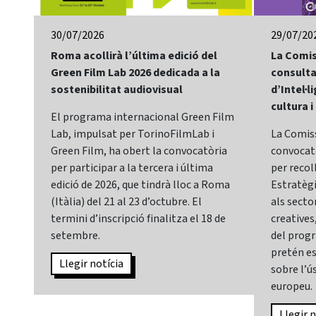
30/07/2026
29/07/20
Roma acollirà l’última edició del
La Comis
Green Film Lab 2026 dedicada a la
consulta
sostenibilitat audiovisual
d’Intel·li
cultura i
El programa internacional Green Film
Lab, impulsat per TorinoFilmLab i
La Comis
Green Film, ha obert la convocatòria
convocatò
per participar a la tercera i última
per recol
edició de 2026, que tindrà lloc a Roma
Estratègia
(Itàlia) del 21 al 23 d’octubre. El
als sector
termini d’inscripció finalitza el 18 de
creatives,
setembre.
del prog
pretén es
Llegir notícia
sobre l’ús
europeu.
Llegir n