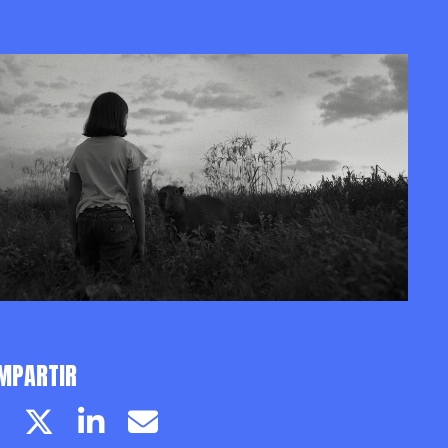
MPARTIR
Facebook page
Twitter page
Linkedin
Email