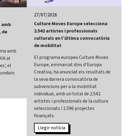
27/07/2026
24/
Culture Moves Europe selecciona
El 
lm amb
2.542 artistes i professionals
of 
, de
culturals en l’última convocatòria
Bay
de mobilitat
Sit
rama amb
El programa europeu Culture Moves
El 
IA al
Europe, emmarcat dins d'Europa
It,
s', el
Creativa, ha anunciat els resultats de
cat
lundain.
la seva darrera convocatòria de
Mar
subvencions per a la mobilitat
Sec
individual, amb un total de 2.542
de 
artistes i professionals de la cultura
des
seleccionats i 1.596 projectes
sec
finançats.
Can
Llegir notícia
L