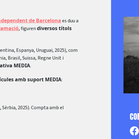
 Independent de Barcelona
es duu a
ramació
diversos títols
, figuren
entina, Espanya, Uruguai, 2025), com
a, Brasil, Suïssa, Regne Unit i
eativa MEDIA
.
·lícules amb suport MEDIA
:
 Sèrbia, 2025). Compta amb el
CO