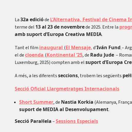
32a edició
L’Alternativa, Festival de Cinema
La
de
13 al 23 de novembre
prog
terme del
de 2025. Entre la
amb suport d’Europa Creativa MEDIA
.
inaugural
El Mensaje,
Iván Fund
Tant el film
(
d’
– Arg
cloenda
Kontinental ’25
Radu Jude
el de
(
, de
– Romani
suport d’Europa Cr
Luxemburg, 2025) compten amb el
seccions
pel
A més, a les diferents
, trobem les següents
Secció Oficial Llargmetratges Internacionals
Short Summer
Nastia Korkia
, de
(Alemanya, França,
suport de MEDIA al Desenvolupament
.
Secció Paral·lela
Sessions Especials
–