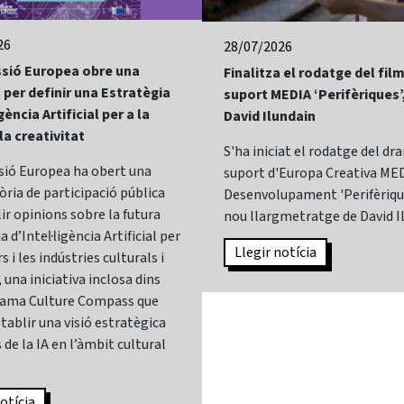
26
28/07/2026
sió Europea obre una
Finalitza el rodatge del fi
 per definir una Estratègia
suport MEDIA ‘Perifèriques’
gència Artificial per a la
David Ilundain
 la creativitat
S'ha iniciat el rodatge del d
sió Europea ha obert una
suport d'Europa Creativa MED
ria de participació pública
Desenvolupament 'Perifèrique
lir opinions sobre la futura
nou llargmetratge de David I
 d’Intel·ligència Artificial per
Llegir notícia
s i les indústries culturals i
 una iniciativa inclosa dins
rama Culture Compass que
tablir una visió estratègica
 de la IA en l’àmbit cultural
otícia