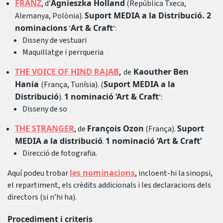
FRANZ
Agnieszka Holland
, d’
(República Txeca,
Suport MEDIA a la Distribució. 2
Alemanya, Polònia).
nominacions
Art & Craft
‘
‘:
Disseny de vestuari
Maquillatge i perrqueria
THE VOICE OF HIND RAJAB
,
Kaouther Ben
de
Hania
Suport MEDIA a la
(França, Tunísia). (
Distribució
1 nominació ‘Art & Craft
).
‘:
Disseny de so
THE STRANGER
François Ozon
Suport
, de
(França).
MEDIA a la distribució
1 nominació ‘Art & Craft’
.
Direcció de fotografia.
les nominacions
Aquí podeu trobar
, incloent-hi la sinopsi,
el repartiment, els crèdits addicionals i les declaracions dels
directors (si n’hi ha).
Procediment i criteris