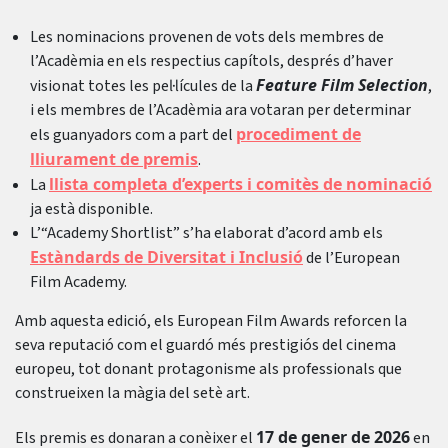
Les nominacions provenen de vots dels membres de
l’Acadèmia en els respectius capítols, després d’haver
Feature Film Selection
visionat totes les pel·lícules de la
,
i els membres de l’Acadèmia ara votaran per determinar
procediment de
els guanyadors com a part del
lliurament de premis
.
llista completa d’experts i comitès de nominació
La
ja està disponible.
L’“Academy Shortlist” s’ha elaborat d’acord amb els
Estàndards de Diversitat i Inclusió
de l’European
Film Academy.
Amb aquesta edició, els European Film Awards reforcen la
seva reputació com el guardó més prestigiós del cinema
europeu, tot donant protagonisme als professionals que
construeixen la màgia del setè art.
17 de gener de 2026
Els premis es donaran a conèixer el
en