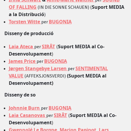
per
OF FALLING
Suport MEDIA
(IN DIE SONNE SCHAUEN) (
a la Distribució
)
Torsten Witte
BUGONIA
per
Disseny de producció
Laia Ateca
SIRĀT
Suport MEDIA al Co-
per
(
Desenvolupament
)
James Price
BUGONIA
per
Jørgen Stangebye Larsen
SENTIMENTAL
per
VALUE
(Suport MEDIA al
(AFFEKSJONSVERDI)
Desenvolupament)
Disseny de so
Johnnie Burn
BUGONIA
per
Laia Casanovas
SIRĀT
Suport MEDIA al Co-
per
(
Desenvolupament
)
Gwennolé Le Borgne
,
Marion Papinot
,
Lars