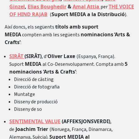
Ginzel
,
Elias Boughedir
&
Amal Attia
THE VOICE
per
OF HIND RAJAB
Suport MEDIA a la Distribució
(
).
títols amb suport
Així doncs, els següents
MEDIA
nominacions
‘Arts &
compten amb les següents
Crafts’
:
SIRĀT
(SIRÂT)
Oliver Laxe
, d’
(Espanya, França).
MEDIA
5
Suport
al Co-Desenvolupament. Compta amb
nominacions ‘Arts & Crafts’
:
Direcció de càsting
Direcció de fotografia
Muntatge
Disseny de producció
Disseny de so
SENTIMENTAL VALUE
(AFFEKSJONSVERDI)
,
Joachim Trier
de
(Noruega, França, Dinamarca,
Suport MEDIA al
Alemanya, Suècia).