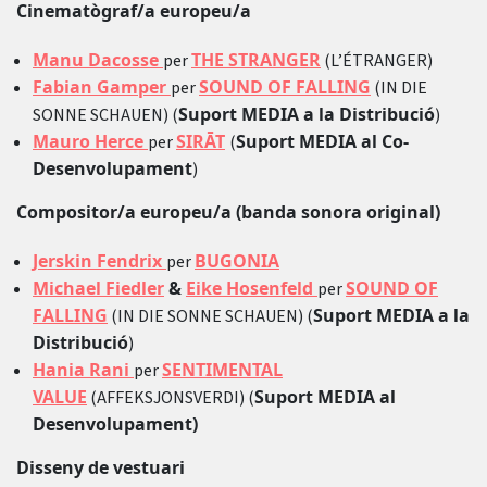
Cinematògraf/a europeu/a
Manu Dacosse
THE STRANGER
per
(L’ÉTRANGER)
Fabian Gamper
SOUND OF FALLING
per
(IN DIE
Suport MEDIA a la Distribució
SONNE SCHAUEN) (
)
Mauro Herce
SIRĀT
Suport MEDIA al Co-
per
(
Desenvolupament
)
Compositor/a europeu/a (banda sonora original)
Jerskin Fendrix
BUGONIA
per
Michael Fiedler
&
Eike Hosenfeld
SOUND OF
per
FALLING
Suport MEDIA a la
(IN DIE SONNE SCHAUEN) (
Distribució
)
Hania Rani
SENTIMENTAL
per
VALUE
Suport MEDIA al
(AFFEKSJONSVERDI) (
Desenvolupament)
Disseny de vestuari