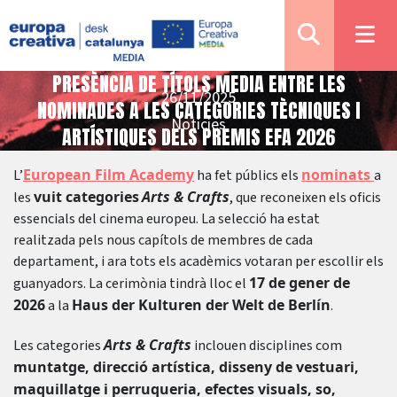
PRESÈNCIA DE TÍTOLS MEDIA ENTRE LES
26/11/2025
NOMINADES A LES CATEGORIES TÈCNIQUES I
Notícies
ARTÍSTIQUES DELS PREMIS EFA 2026
European Film Academy
nominats
L’
ha fet públics els
a
vuit categories
Arts & Crafts
les
, que reconeixen els oficis
essencials del cinema europeu. La selecció ha estat
realitzada pels nous capítols de membres de cada
departament, i ara tots els acadèmics votaran per escollir els
17 de gener de
guanyadors. La cerimònia tindrà lloc el
2026
Haus der Kulturen der Welt de Berlín
a la
.
Arts & Crafts
Les categories
inclouen disciplines com
muntatge, direcció artística, disseny de vestuari,
maquillatge i perruqueria, efectes visuals, so,