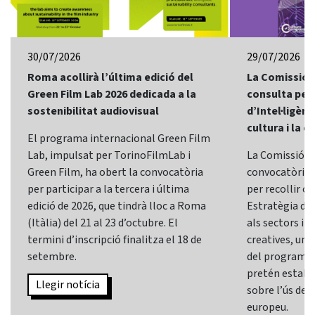
30/07/2026
29/07/2026
Roma acollirà l’última edició del
La Comissió 
Green Film Lab 2026 dedicada a la
consulta per 
sostenibilitat audiovisual
d’Intel·ligènci
cultura i la c
El programa internacional Green Film
Lab, impulsat per TorinoFilmLab i
La Comissió E
Green Film, ha obert la convocatòria
convocatòria d
per participar a la tercera i última
per recollir o
edició de 2026, que tindrà lloc a Roma
Estratègia d’In
(Itàlia) del 21 al 23 d’octubre. El
als sectors i l
termini d’inscripció finalitza el 18 de
creatives, una 
setembre.
del programa
pretén establi
Llegir notícia
sobre l’ús de l
europeu.