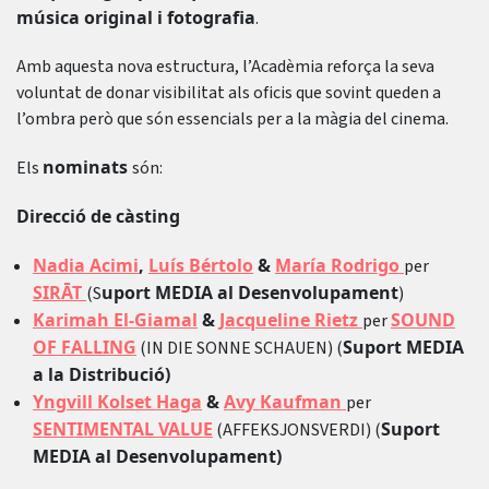
música original i fotografia
.
Amb aquesta nova estructura, l’Acadèmia reforça la seva
voluntat de donar visibilitat als oficis que sovint queden a
l’ombra però que són essencials per a la màgia del cinema.
nominats
Els
són:
Direcció de càsting
Nadia Acimi
,
Luís Bértolo
&
María Rodrigo
per
SIRĀT
uport MEDIA al Desenvolupament
(S
)
Karimah El-Giamal
&
Jacqueline Rietz
SOUND
per
OF FALLING
Suport MEDIA
(IN DIE SONNE SCHAUEN) (
a la Distribució)
Yngvill Kolset Haga
&
Avy Kaufman
per
SENTIMENTAL VALUE
Suport
(AFFEKSJONSVERDI) (
MEDIA al Desenvolupament)