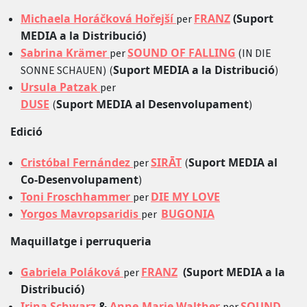
Michaela Horáčková Hořejší
FRANZ
(Suport
per
MEDIA a la Distribució)
Sabrina Krämer
SOUND OF FALLING
per
(IN DIE
Suport MEDIA a la Distribució
SONNE SCHAUEN)
(
)
Ursula Patzak
per
DUSE
Suport MEDIA al Desenvolupament
(
)
Edició
Cristóbal Fernández
SIRĀT
Suport MEDIA al
per
(
Co-Desenvolupament
)
Toni Froschhammer
DIE MY LOVE
per
Yorgos Mavropsaridis
BUGONIA
per
Maquillatge i perruqueria
Gabriela Poláková
FRANZ
(Suport MEDIA a la
per
Distribució)
Irina Schwarz
&
Anne-Marie Walther
SOUND