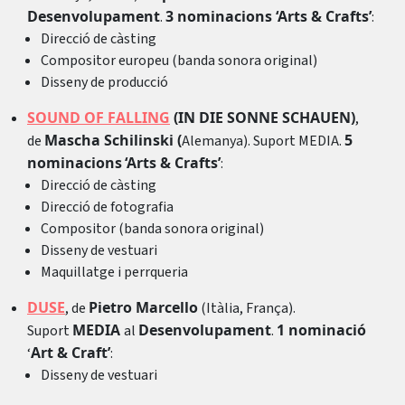
Desenvolupament
3 nominacions ‘Arts & Crafts’
.
:
Direcció de càsting
Compositor europeu (banda sonora original)
Disseny de producció
SOUND OF FALLING
(IN DIE SONNE SCHAUEN)
,
Mascha Schilinski (
5
de
Alemanya). Suport MEDIA.
nominacions
‘Arts & Crafts’
:
Direcció de càsting
Direcció de fotografia
Compositor (banda sonora original)
Disseny de vestuari
Maquillatge i perrqueria
DUSE
Pietro Marcello
, de
(Itàlia, França).
MEDIA
Desenvolupament
1 nominació
Suport
al
.
Art & Craft’
‘
:
Disseny de vestuari