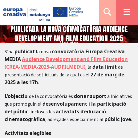
27/09/2024
PUBLICADA LA NOVA CONVOCATÒRIA AUDIENCE
DEVELOPMENT AND FILM EDUCATION 2025
Notícies
publicat
convocatòria Europa Creativa
S’ha
la nova
MEDIA
Audience Development and Film Education
(CREA-MEDIA-2025-AUDFILMEDU)
data límit
, la
de
27 de març de
presentació de sol·licituds de la qual és el
2025 a les 17h
.
L’objectiu
donar suport
de la convocatòria és
a Iniciatives
desenvolupament i la participació
que promoguin el
del públic
activitats d’educació
, incloses les
cinematogràfica
públic jove
, adreçades especialment al
.
Activitats elegibles