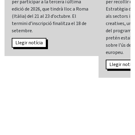
per participar a la tercera i última
per recollir o
edició de 2026, que tindrà lloc a Roma
Estratègia d’In
(Itàlia) del 21 al 23 d’octubre. El
als sectors i l
termini d’inscripció finalitza el 18 de
creatives, una 
setembre.
del programa
pretén establi
Llegir notícia
sobre l’ús de l
europeu.
Llegir notíci