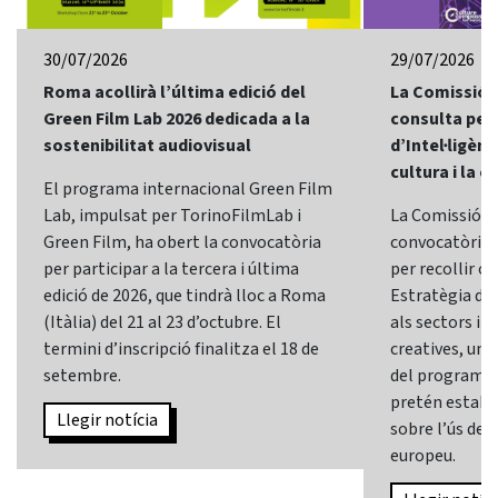
30/07/2026
29/07/2026
Roma acollirà l’última edició del
La Comissió 
Green Film Lab 2026 dedicada a la
consulta per 
sostenibilitat audiovisual
d’Intel·ligènci
cultura i la c
El programa internacional Green Film
Lab, impulsat per TorinoFilmLab i
La Comissió E
Green Film, ha obert la convocatòria
convocatòria d
per participar a la tercera i última
per recollir o
edició de 2026, que tindrà lloc a Roma
Estratègia d’In
(Itàlia) del 21 al 23 d’octubre. El
als sectors i l
termini d’inscripció finalitza el 18 de
creatives, una 
setembre.
del programa
pretén establi
Llegir notícia
sobre l’ús de l
europeu.