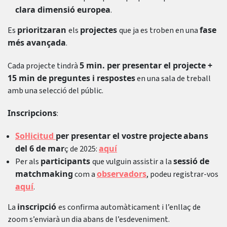
clara dimensió europea
.
prioritzaran
projectes
fase
Es
els
que ja es troben en una
més avançada
.
5 min. per presentar el projecte +
Cada projecte tindrà
15 min de preguntes i respostes
en una sala de treball
amb una selecció del públic.
Inscripcions
:
Sol·licitud
per presentar el vostre projecte
abans
del 6 de mar
aquí
ç de 2025:
participants
sessió de
Per als
que vulguin assistir a la
matchmaking
observadors
com a
, podeu registrar-vos
aquí
.
inscripció
La
es confirma automàticament i l’enllaç de
zoom s’enviarà un dia abans de l’esdeveniment.