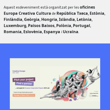
oficines
Aquest esdeveniment està organitzat per les
Europa Creativa Cultura
República Txeca
Estònia
de
,
,
Finlàndia
Geòrgia
Hongria
Islàndia
Letònia
,
,
,
,
,
Luxemburg
Països Baixos
Polònia
Portugal
,
,
,
,
Romania
Eslovènia
Espanya
Ucraïna
,
,
i
.