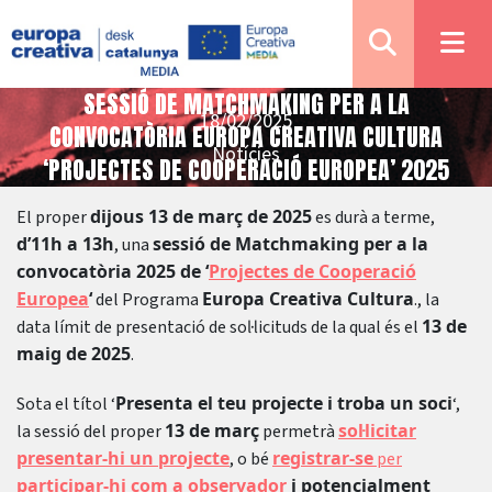
SESSIÓ DE MATCHMAKING PER A LA
18/02/2025
CONVOCATÒRIA EUROPA CREATIVA CULTURA
Notícies
‘PROJECTES DE COOPERACIÓ EUROPEA’ 2025
dijous 13 de març de 2025
El proper
es durà a terme,
d’11h a 13h
sessió de Matchmaking per a la
, una
convocatòria 2025 de ‘
Projectes de Cooperació
Europea
‘
Europa Creativa Cultura
del Programa
., la
13 de
data límit de presentació de sol·licituds de la qual és el
maig de 2025
.
Presenta el teu projecte i troba un soci
Sota el títol ‘
‘,
13 de març
sol·licitar
la sessió del proper
permetrà
presentar-hi un projecte
registrar-se
, o bé
per
participar-hi com a observador
i potencialment