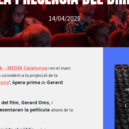
14/04/2025
sk – MEDIA Catalunya
i en el marc
us convidem a la projecció de la
luny
‘
òpera prima
Gerard
,
de
a del film, Gerard Oms,
i
esentaran la pel·lícula
abans de la