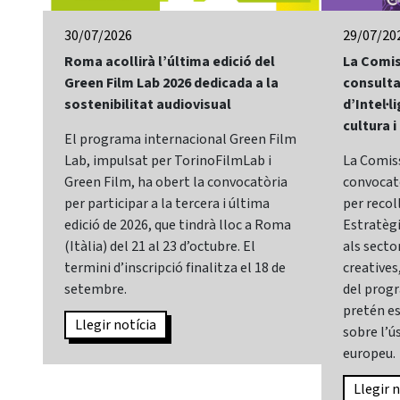
30/07/2026
29/07/20
Roma acollirà l’última edició del
La Comis
Green Film Lab 2026 dedicada a la
consulta
sostenibilitat audiovisual
d’Intel·li
cultura i
El programa internacional Green Film
Lab, impulsat per TorinoFilmLab i
La Comis
Green Film, ha obert la convocatòria
convocatò
per participar a la tercera i última
per recol
edició de 2026, que tindrà lloc a Roma
Estratègia
(Itàlia) del 21 al 23 d’octubre. El
als sector
termini d’inscripció finalitza el 18 de
creatives,
setembre.
del prog
pretén es
Llegir notícia
sobre l’ús
europeu.
Llegir n