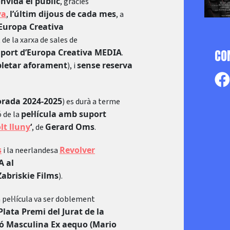
nvida el públic
, gràcies
ya
l’últim dijous de cada mes
,
, a
’Europa Creativa
 de la xarxa de sales de
CO
port d’Europa Creativa MEDIA
.
pletar aforament
sense reserva
), i
orada 2024-2025
) es durà a terme
pel·lícula amb suport
ó de la
lt lluny
‘
Gerard Oms
, de
.
s
Revolver
i la neerlandesa
A al
Zabriskie Films
).
la pel·lícula va ser doblement
lata Premi del Jurat de la
ció Masculina Ex aequo (Mario