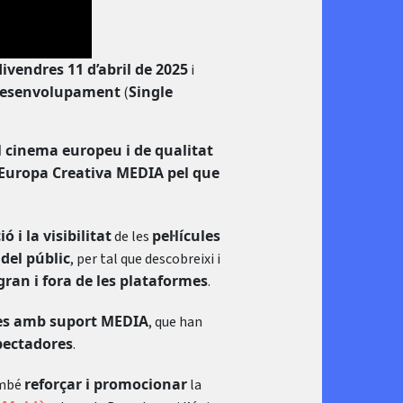
divendres 11 d’abril de 2025
i
 Desenvolupament
Single
(
 cinema europeu i de qualitat
a Europa Creativa MEDIA pel que
ó i la visibilitat
pel·lícules
de les
el públic
, per tal que descobreixi i
an i fora de les plataformes
.
ules amb suport MEDIA
, que han
spectadores
.
reforçar i promocionar
ambé
la