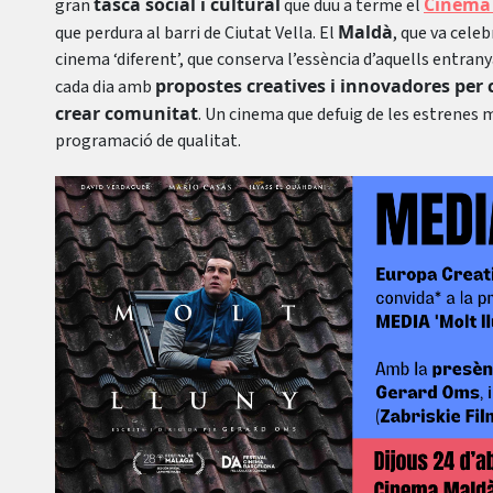
tasca social i cultural
Cinema
gran
que duu a terme el
Maldà
que perdura al barri de Ciutat Vella. El
, que va celeb
cinema ‘diferent’, que conserva l’essència d’aquells entrany
propostes creatives i innovadores per c
cada dia amb
crear comunitat
. Un cinema que defuig de les estrenes 
programació de qualitat.