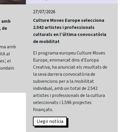
27/07/2026
24/
Culture Moves Europe selecciona
El 
lm amb
2.542 artistes i professionals
of 
, de
culturals en l’última convocatòria
Bay
de mobilitat
Sit
rama amb
El programa europeu Culture Moves
El 
IA al
Europe, emmarcat dins d'Europa
It,
s', el
Creativa, ha anunciat els resultats de
cat
lundain.
la seva darrera convocatòria de
Mar
subvencions per a la mobilitat
Sec
individual, amb un total de 2.542
de 
artistes i professionals de la cultura
des
seleccionats i 1.596 projectes
sec
finançats.
Can
Llegir notícia
L