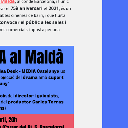
 Maldà
, al cor de Barcelona, i l’únic
75è aniversari
2021
rar el
el
, és un
ables cinemes de barri, i que lluita
onvocar el públic a les sales i
més comercials i aposta per una