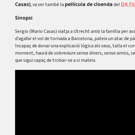
Casas)
pel·lícula de cloenda
DA Fi
, va ser també la
del
Sinopsi
Sergio (Mario Casas) viatja a Utrecht amb la família per ass
d’agafar el vol de tornada a Barcelona, ​​pateix un atac de p
Incapaç de donar una explicació lògica als seus, talla el co
moment, haurà de sobreviure sense diners, sense amics, sen
que sigui capaç de trobar-se a si mateix.