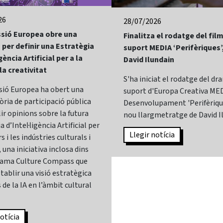
26
28/07/2026
sió Europea obre una
Finalitza el rodatge del fi
 per definir una Estratègia
suport MEDIA ‘Perifèriques’
gència Artificial per a la
David Ilundain
 la creativitat
S'ha iniciat el rodatge del d
sió Europea ha obert una
suport d'Europa Creativa MED
ria de participació pública
Desenvolupament 'Perifèrique
lir opinions sobre la futura
nou llargmetratge de David I
 d’Intel·ligència Artificial per
Llegir notícia
s i les indústries culturals i
 una iniciativa inclosa dins
rama Culture Compass que
tablir una visió estratègica
 de la IA en l’àmbit cultural
otícia