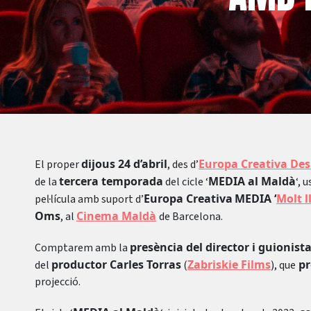
dijous 24 d’abril
Europa Creativa De
El proper
, des d’
tercera temporada
MEDIA al Maldà
de la
del cicle ‘
‘, 
Europa Creativa
MEDIA ‘
Molt l
pel·lícula amb suport d’
Oms
Cinema Maldà
, al
de Barcelona.
presència del director i guionist
Comptarem amb la
productor Carles Torras
Zabriskie Films
pr
del
(
), que
projecció.