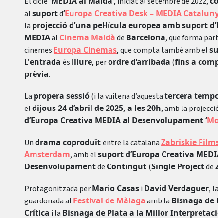
MEDIA al Maldà
co
El cicle ‘
‘, iniciat al setembre de 2022,
suport
‘
Europa Creativa Desk – MEDIA Catalun
al
d
projecció d’una pel·lícula europea amb suport d
la
MEDIA
Cinema Maldà
Barcelona
al
de
, que forma part
Europa Cinemas
su
cinemes
, que compta també amb el
entrada
lliure
ordre d’arribada
fins a com
L’
és
, per
(
prèvia
.
propera sessió
tercera temp
La
(i la vuitena d’aquesta
dijous 24 d’abril de 2025, a les 20h
el
, amb la projecci
d’Europa Creativa MEDIA al Desenvolupament ‘
Mo
drama coproduït
Zabriskie Film
Un
entre la catalana
Amsterdam
suport d’Europa Creativa MEDI
, amb el
Desenvolupament
Contingut
Single Project
de
(
de
Mario Casas
David Verdaguer
Protagonitzada per
i
, 
Festival de Màlaga
Bisnaga de P
guardonada al
amb la
Crítica
Bisnaga de Plata a la Millor Interpreta
i la