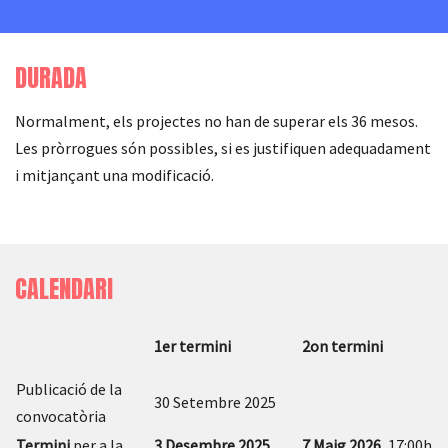
DURADA
Normalment, els projectes no han de superar els 36 mesos.
Les pròrrogues són possibles, si es justifiquen adequadament
i mitjançant una modificació.
CALENDARI
1er termini
2on termini
Publicació de la
30 Setembre 2025
convocatòria
Termini
per a la
3 Desembre 2025
,
7 Maig 2026,
17:00h