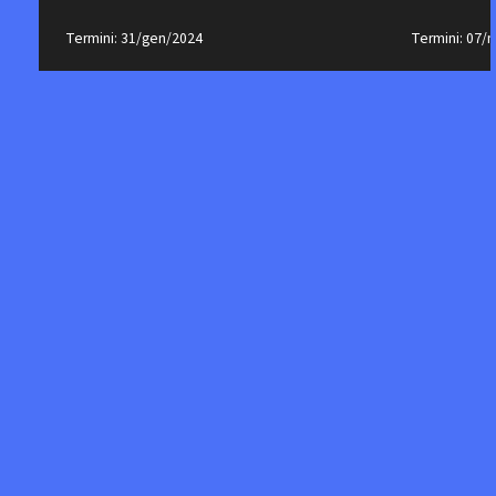
Termini: 31/gen/2024
Termini: 07/